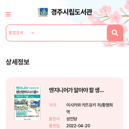
상세정보
엔지니어가 알아야 할 생산관리시스템의 ‘지식’과 ‘기술’
저자
이시카와 카즈유키 저/황명희
역
출판사
성안당
출판일
2022-04-20