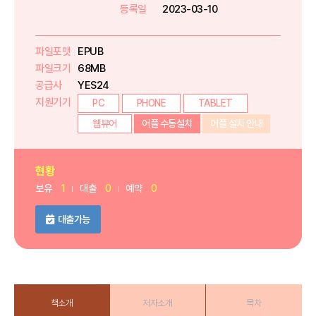
등록일
2023-03-10
파일포맷
EPUB
파일크기
68MB
공급사
YES24
지원기기
PC
PHONE
TABLET
웹뷰어
어플 수동설치
어플 설치 안내
현황
보유
1
대출
0
예약
0
대출가능
책소개
저자소개
목차