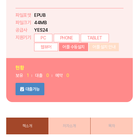
파일포맷
EPUB
파일크기
44MB
공급사
YES24
지원기기
PC
PHONE
TABLET
웹뷰어
어플 수동설치
어플 설치 안내
현황
보유
1
대출
0
예약
0
대출가능
책소개
저자소개
목차