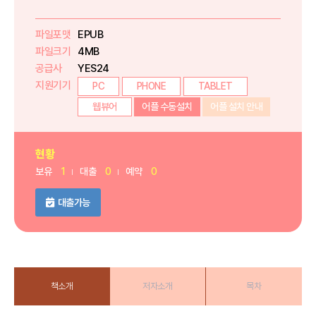
파일포맷
EPUB
파일크기
4MB
공급사
YES24
지원기기
PC
PHONE
TABLET
웹뷰어
어플 수동설치
어플 설치 안내
현황
보유
1
대출
0
예약
0
대출가능
책소개
저자소개
목차