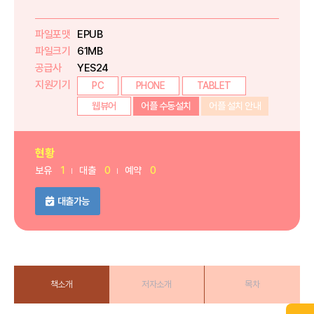
파일포맷
EPUB
파일크기
61MB
공급사
YES24
지원기기
PC
PHONE
TABLET
웹뷰어
어플 수동설치
어플 설치 안내
현황
보유
1
대출
0
예약
0
대출가능
책소개
저자소개
목차