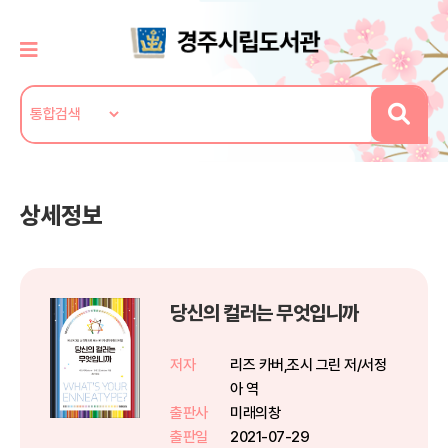
상세정보
당신의 컬러는 무엇입니까
저자
리즈 카버,조시 그린 저/서정
아 역
출판사
미래의창
출판일
2021-07-29