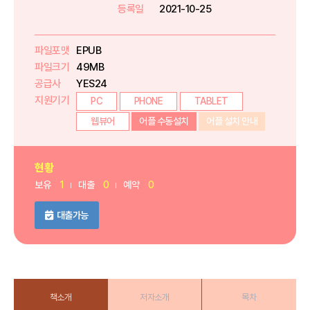
등록일
2021-10-25
파일포맷
EPUB
파일크기
49MB
공급사
YES24
지원기기
PC
PHONE
TABLET
웹뷰어
어플 수동설치
어플 설치 안내
현황
보유
1
대출
0
예약
0
대출가능
책소개
저자소개
목차