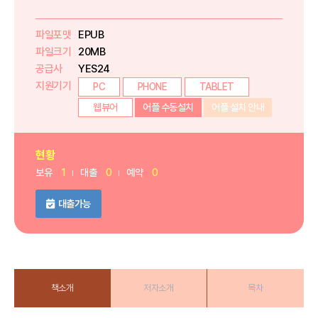
파일포맷
EPUB
파일크기
20MB
공급사
YES24
지원기기
PC
PHONE
TABLET
웹뷰어
어플 수동설치
어플 설치 안내
현황
보유
1
대출
0
예약
0
대출가능
책소개
저자소개
목차