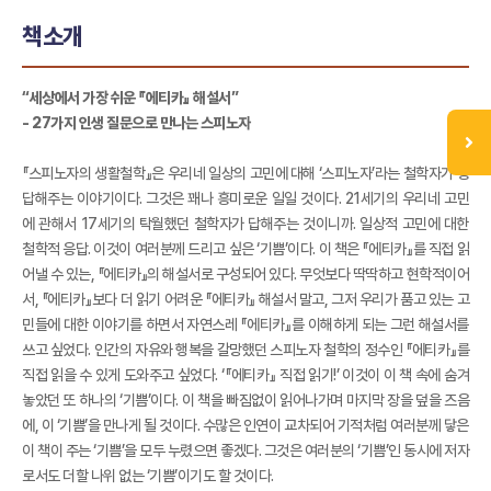
책소개
“세상에서 가장 쉬운 『에티카』 해설서”
- 27가지 인생 질문으로 만나는 스피노자
『스피노자의 생활철학』은 우리네 일상의 고민에 대해 ‘스피노자’라는 철학자가 응
답해주는 이야기이다. 그것은 꽤나 흥미로운 일일 것이다. 21세기의 우리네 고민
에 관해서 17세기의 탁월했던 철학자가 답해주는 것이니까. 일상적 고민에 대한
철학적 응답. 이것이 여러분께 드리고 싶은 ‘기쁨’이다. 이 책은 『에티카』를 직접 읽
어낼 수 있는, 『에티카』의 해설서로 구성되어 있다. 무엇보다 딱딱하고 현학적이어
서, 『에티카』보다 더 읽기 어려운 『에티카』 해설서 말고, 그저 우리가 품고 있는 고
민들에 대한 이야기를 하면서 자연스레 『에티카』를 이해하게 되는 그런 해설서를
쓰고 싶었다. 인간의 자유와 행복을 갈망했던 스피노자 철학의 정수인 『에티카』를
직접 읽을 수 있게 도와주고 싶었다. ‘『에티카』 직접 읽기!’ 이것이 이 책 속에 숨겨
놓았던 또 하나의 ‘기쁨’이다. 이 책을 빠짐없이 읽어나가며 마지막 장을 덮을 즈음
에, 이 ‘기쁨’을 만나게 될 것이다. 수많은 인연이 교차되어 기적처럼 여러분께 닿은
이 책이 주는 ‘기쁨’을 모두 누렸으면 좋겠다. 그것은 여러분의 ‘기쁨’인 동시에 저자
로서도 더할 나위 없는 ‘기쁨’이기도 할 것이다.