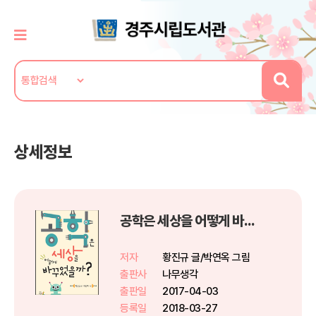
상세정보
공학은 세상을 어떻게 바꾸었을까?
저자
황진규 글/박연옥 그림
출판사
나무생각
출판일
2017-04-03
등록일
2018-03-27