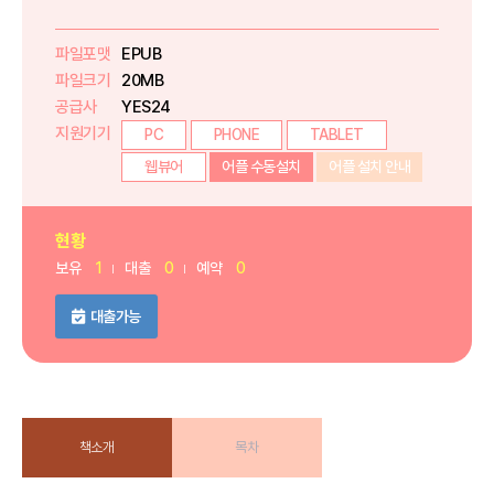
파일포맷
EPUB
파일크기
20MB
공급사
YES24
지원기기
PC
PHONE
TABLET
웹뷰어
어플 수동설치
어플 설치 안내
현황
보유
1
대출
0
예약
0
대출가능
책소개
목차