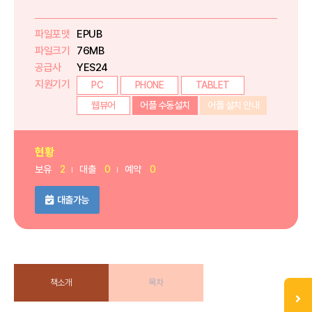
파일포맷
EPUB
파일크기
76MB
공급사
YES24
지원기기
PC
PHONE
TABLET
웹뷰어
어플 수동설치
어플 설치 안내
현황
보유
2
대출
0
예약
0
대출가능
책소개
목차