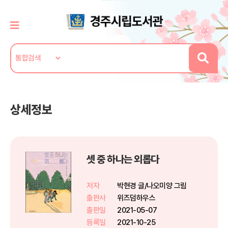
상세정보
셋 중 하나는 외롭다
저자
박현경 글/나오미양 그림
출판사
위즈덤하우스
출판일
2021-05-07
등록일
2021-10-25