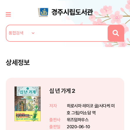
상세정보
십 년 가게 2
저자
히로시마 레이코 글/사다케 미
호 그림/이소담 역
출판사
위즈덤하우스
출판일
2020-06-10