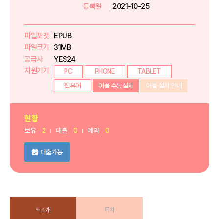
등록일
2021-10-25
파일포맷
EPUB
파일크기
31MB
공급사
YES24
지원기기
PC
PHONE
TABLET
웹뷰어
어플 수동설치
어플 설치 안내
현황
보유
2
대출
0
예약
0
대출가능
책소개
목차