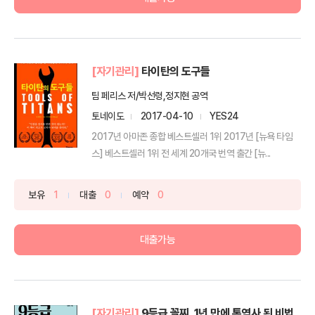
[자기관리]
타이탄의 도구들
팀 페리스 저/박선령,정지현 공역
토네이도
2017-04-10
YES24
2017년 아마존 종합 베스트셀러 1위 2017년 [뉴욕 타임
스] 베스트셀러 1위 전 세계 20개국 번역 출간 [뉴...
보유
1
대출
0
예약
0
대출가능
[자기관리]
9등급 꼴찌, 1년 만에 통역사 된 비법