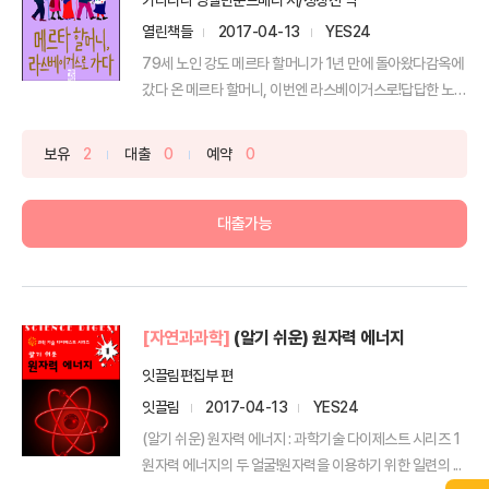
열린책들
2017-04-13
YES24
79세 노인 강도 메르타 할머니가 1년 만에 돌아왔다감옥에
갔다 온 메르타 할머니, 이번엔 라스베이거스로!답답한 노
인...
보유
2
대출
0
예약
0
대출가능
[자연과과학]
(알기 쉬운) 원자력 에너지
잇끌림편집부 편
잇끌림
2017-04-13
YES24
(알기 쉬운) 원자력 에너지 : 과학기술 다이제스트 시리즈 1
원자력 에너지의 두 얼굴!원자력을 이용하기 위한 일련의 ...