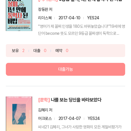
장동완 저
리더스북
2017-04-10
YES24
“영어가 제 꼴찌 인생을 180도 바꿔놓았습니다!”19세에 영
단어 become 뜻도 모르던 9등급 꼴찌생이 독학으로 ...
보유
2
대출
0
예약
0
대출가능
[문학]
나를 보는 당신을 바라보았다
김혜리 저
어크로스
2017-04-07
YES24
씨네21 김혜리, 그녀가 사랑한 영화의 모든 계절비평가가