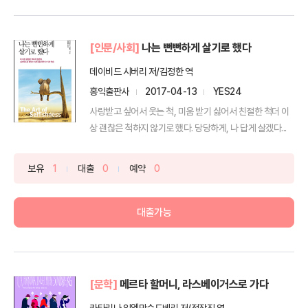
[인문/사회]
나는 뻔뻔하게 살기로 했다
데이비드 시버리 저/김정한 역
홍익출판사
2017-04-13
YES24
사랑받고 싶어서 웃는 척, 미움 받기 싫어서 친절한 척더 이
상 괜찮은 척하지 않기로 했다. 당당하게, 나 답게 살겠다...
보유
1
대출
0
예약
0
대출가능
[문학]
메르타 할머니, 라스베이거스로 가다
카타리나 잉엘만순드베리 저/정장진 역