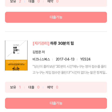
보유
2
대출
0
예약
0
대출가능
[자기관리]
하루 30분의 힘
김범준 저
비즈니스북스
2017-04-13
YES24
“당신이 흘려보낸 ‘30분의 시간’에누구는 영어 점수를 올리
고 누구는 게임 점수만 올린다!”시간이 없다는 말은 핑계일...
보유
1
대출
0
예약
0
대출가능