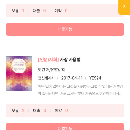
보유
1
대출
0
예약
0
대출가능
[인문/사회]
사랑 사용법
맷 칸 저/유영일 역
정신세계사
2017-04-11
YES24
어떤 일이 일어나든 그것을 사랑하라그럴 수 없다는 거부감
이 일어난다면,바로 그 생각부터 가슴으로 껴안아주라사랑
에 자신...
보유
2
대출
0
예약
0
대출가능