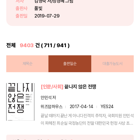
저자
김영숙 저/장경혜 그림
년 전 그날로 떠나 보자! 국립 현충
출판사
풀빛
원...
출판일
2019-07-29
전체
9403
건 ( 711 / 941 )
제목순
출판일순
대출가능도서
[인문/사회]
끝나지 않은 전쟁
안민석 저
위즈덤하우스
2017-04-14
YES24
끝날 때까지 끝난 게 아니다진격의 추적자, 국회의원 안민석
이 파헤친 최순실 국정농단의 전말 대한민국 헌정 사상 초유
의...