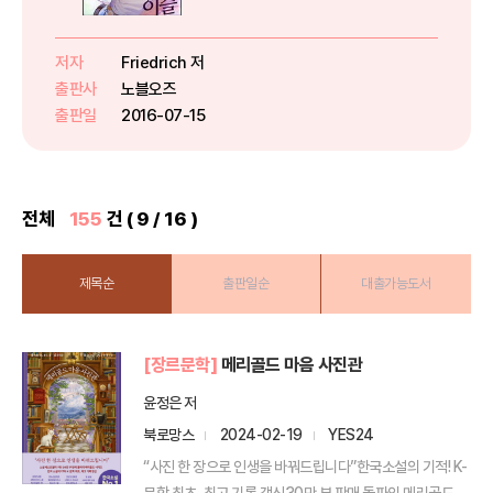
에서 누군가에게 쫓기는 듯한 비쩍
마른 소녀 루시를 만난다. 그냥 지
나칠 수 없어 도와주겠다고 해도 대
저자
Friedrich 저
륙 북쪽 끄트머리에 있는 험지인 하
출판사
노블오즈
얀 산으로 가야 한다며 고집...
출판일
2016-07-15
전체
155
건 ( 9 / 16 )
제목순
출판일순
대출가능도서
[장르문학]
메리골드 마음 사진관
윤정은 저
북로망스
2024-02-19
YES24
“사진 한 장으로 인생을 바꿔드립니다”한국소설의 기적! K-
문학 최초, 최고 기록 갱신30만 부 판매 돌파의 메리골드...