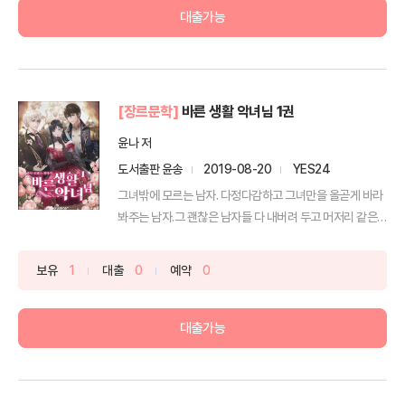
대출가능
[장르문학]
바른 생활 악녀님 1권
윤나 저
도서출판 윤송
2019-08-20
YES24
그녀밖에 모르는 남자. 다정다감하고 그녀만을 올곧게 바라
봐주는 남자.그 괜찮은 남자들 다 내버려 두고 머저리 같은
남...
보유
1
대출
0
예약
0
대출가능