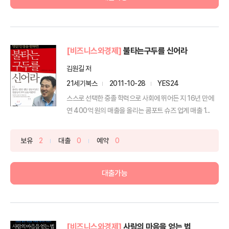
[비즈니스와경제]
불타는구두를 신어라
김원길 저
21세기북스
2011-10-28
YES24
스스로 선택한 중졸 학력으로 사회에 뛰어든 지 16년 만에
연 400억 원의 매출을 올리는 콤포트 슈즈 업계 매출 1...
보유
2
대출
0
예약
0
대출가능
[비즈니스와경제]
사람의 마음을 얻는 법