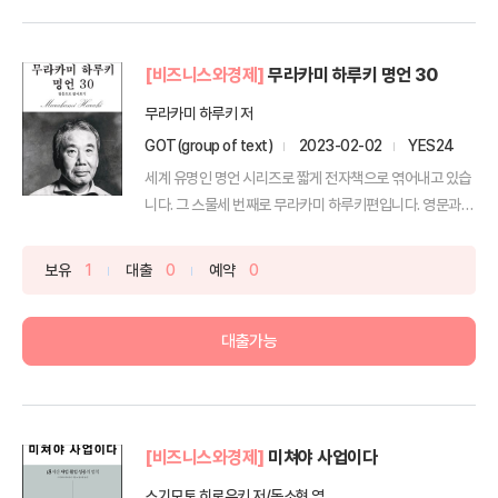
[비즈니스와경제]
무라카미 하루키 명언 30
무라카미 하루키 저
GOT(group of text)
2023-02-02
YES24
세계 유명인 명언 시리즈로 짧게 전자책으로 엮어내고 있습
니다. 그 스물세 번째로 무라카미 하루키편입니다. 영문과
한국...
보유
1
대출
0
예약
0
대출가능
[비즈니스와경제]
미쳐야 사업이다
스기모토 히로유키 저/동소현 역