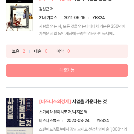
김상근 저
21세기북스
2011-06-15
YES24
사람을 얻는 자, 모든 것을 얻는다메디치 가문은 350년에
가까운 세월 동안 세상에 군림한 명문가인 동시에 ...
보유
2
대출
0
예약
0
대출가능
[비즈니스와경제]
사업을 키운다는 것
스가하라 유이치로 저/나지윤 역
비즈니스북스
2020-08-24
YES24
스탠퍼드 MBA에서 경영 교재로 선정한연매출 1,000억의