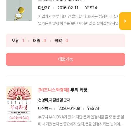
다산3.0
2016-02-11
YES24
사업가가 하루 18시간 몰입할 때, 회사는 성장한다! 실제 사
업가는 어떻게 하루를 보내며 어떤 삶을 살아갈까?사업의 ...
보유
1
대출
0
예약
0
대출가능
[비즈니스와경제]
부의 확장
천영록,제갈현열 공저
다산북스
2020-01-08
YES24
누구나 부의 DNA가 있다,다만 돈과 연결시킬 줄 모를 뿐!얼
마나 가졌는지는 중요하지 않다,돈을 연결시키는 능력이
부...