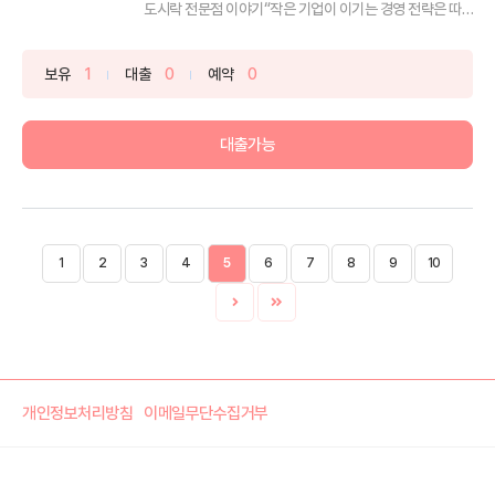
도시락 전문점 이야기“작은 기업이 이기는 경영 전략은 따
로...
보유
1
대출
0
예약
0
대출가능
1
2
3
4
5
6
7
8
9
10
개인정보처리방침
이메일무단수집거부