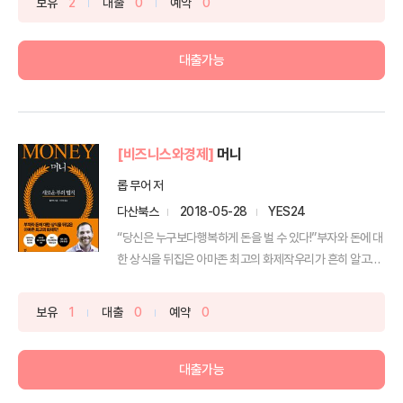
보유
2
대출
0
예약
0
대출가능
[비즈니스와경제]
머니
롭 무어 저
다산북스
2018-05-28
YES24
“당신은 누구보다행복하게 돈을 벌 수 있다!”부자와 돈에 대
한 상식을 뒤집은 아마존 최고의 화제작우리가 흔히 알고
있...
보유
1
대출
0
예약
0
대출가능