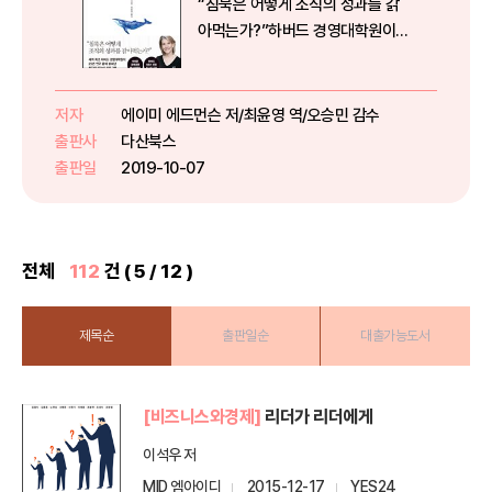
“침묵은 어떻게 조직의 성과를 갉
아먹는가?”하버드 경영대학원이
25년 연구 끝에 밝혀낸 최강의 리
더십 프로그램하버드 경영대학원
종신교수이자 세계적인 경영학 구
저자
에이미 에드먼슨 저/최윤영 역/오승민 감수
루 에이미 에드먼슨이 25년 연구
출판사
다산북스
끝에 집대성한 책 『두려움 없는 조
출판일
2019-10-07
직』은 ...
전체
112
건 ( 5 / 12 )
제목순
출판일순
대출가능도서
[비즈니스와경제]
리더가 리더에게
이석우 저
MID 엠아이디
2015-12-17
YES24