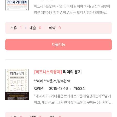
어느새 직장인이 되었다. 이제 뭘 해야 하지?열심히 공부해
명문 대학에 입학한 A 씨. A씨 는 토익 시험과 대외활동...
보유
1
대출
0
예약
0
대출가능
[비즈니스와경제]
리더의 용기
브레네 브라운 저/강주헌 역
갤리온
2019-12-16
YES24
“왜 세계 1의 리더들은 브레네 브라운에 열광하는가?”빌 게
이츠, 셰릴 샌드버그가 먼저 찾아 조언을 구하는 심리학자 ...