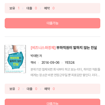
보유
1
대출
0
예약
0
대출가능
[비즈니스와경제]
부하직원이 말하지 않는 진실
박태현 저
책비
2014-09-06
YES24
분위기만 침체되면 회식부터 하고 보는 리더, 하지만 직원들
에게는 장소만 바뀐 연장근무일 뿐 피로감만 쌓인다. 리더의
...
보유
2
대출
0
예약
0
대출가능