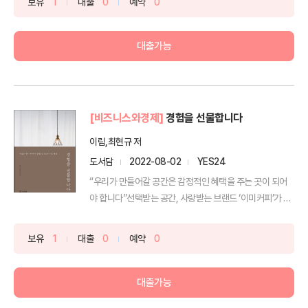
보유
1
대출
0
예약
0
대출가능
[비즈니스와경제]
경험을 선물합니다
이림,최현규 저
도서담
2022-08-02
YES24
“우리가 만들어갈 공간은 감정적인 혜택을 주는 곳이 되어
야 합니다”선택받는 공간, 사랑받는 브랜드 ‘이미커피’가 전
하...
보유
1
대출
0
예약
0
대출가능