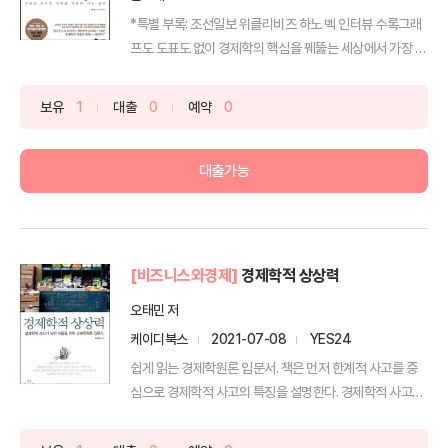
*특별 부록: 조선일보 위클리비즈 하노 벡 인터뷰 수록그래
프도 도표도 없이 경제학의 핵심을 꿰뚫는 세상에서 가장 쉬
운...
보유
1
대출
0
예약
0
대출가능
[비즈니스와경제]
경제학적 상상력
오태민 저
케이디북스
2021-07-08
YES24
쉽게 읽는 경제학원론 입문서. 책은 먼저 한계적 사고를 중
심으로 경제학적 사고의 특징을 설명한다. 경제학적 사고가
비...