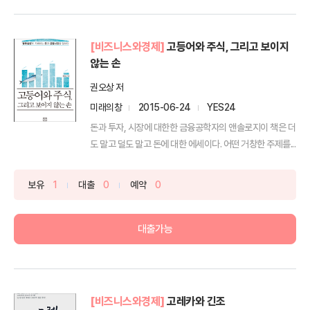
[비즈니스와경제]
고등어와 주식, 그리고 보이지
않는 손
권오상 저
미래의창
2015-06-24
YES24
돈과 투자, 시장에 대한한 금융공학자의 앤솔로지이 책은 더
도 말고 덜도 말고 돈에 대한 에세이다. 어떤 거창한 주제를...
보유
1
대출
0
예약
0
대출가능
[비즈니스와경제]
고레카와 긴조