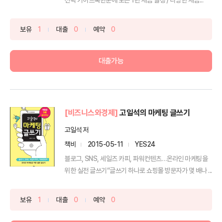
보유
1
대출
0
예약
0
대출가능
[비즈니스와경제]
고일석의 마케팅 글쓰기
고일석 저
책비
2015-05-11
YES24
블로그, SNS, 세일즈 카피, 파워컨텐츠…온라인 마케팅을
위한 실전 글쓰기“글쓰기 하나로 쇼핑몰 방문자가 몇 배나 ...
보유
1
대출
0
예약
0