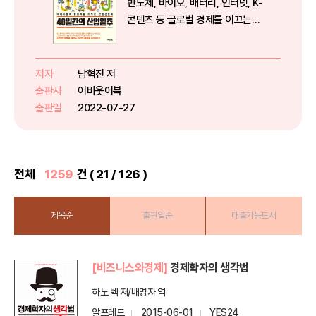
반도체, 바이오, 배터리, 인터넷, K-
콘텐츠 등 글로벌 경제를 이끄는
40개 산업 그들은 어떻게 돈을 벌
고, 누구와 경쟁하며, 무엇을 고민
하는가? 산업의 경계를 허무는 파
저자
남혁진 저
괴적 혁신을 포착하다!“○○산업의
출판사
어바웃어북
본질이 무엇인가?...
출판일
2022-07-27
전체
1259
건 ( 21 / 126 )
제목순
출판일순
대출가능도서
[비즈니스와경제]
경제학자의 생각법
하노 벡 저/배명자 역
알프레드
2015-06-01
YES24