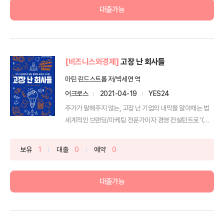
대출가능
[비즈니스와경제]
고장 난 회사들
마틴 린드스트롬 저/박세연 역
어크로스
2021-04-19
YES24
주가가 말해주지 않는, 고장 난 기업의 내막을 알아채는 법
세계적인 브랜딩/마케팅 전문가이자 경영 컨설턴트로 ‘〈타
임〉...
보유
1
대출
0
예약
0
대출가능