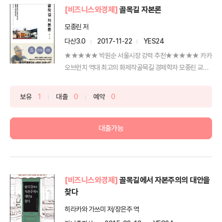
[비즈니스와경제]
골목길 자본론
모종린 저
다산3.0
2017-11-22
YES24
★★★★★ 박원순 서울시장 강력 추천★★★★★ 카카
오브런치 역대 최고의 화제작골목길 경제학자 모종린 교수
의 대한민국 ...
보유
1
대출
0
예약
0
대출가능
[비즈니스와경제]
골목길에서 자본주의의 대안을
찾다
히라카와 가쓰미 저/장은주 역