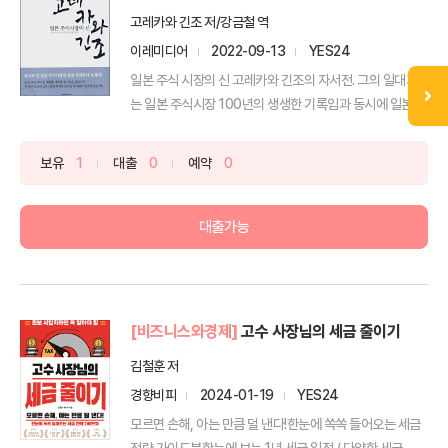
고레카와 긴조 저/강금철 역
이레미디어
2022-09-13
YES24
일본 주식 시장의 신 고레카와 긴조의 자서전. 그의 일대기
는 일본 주식시장 100년의 생생한 기록임과 동시에 일본
현...
보유
1
대출
0
예약
0
대출가능
[비즈니스와경제]
고수 사장님의 세금 줄이기
김철훈 저
경향비피
2024-01-19
YES24
모르면 손해, 아는 만큼 덜 낸다!한눈에 쏙쏙 들어오는 세금
전략 가이드북한눈에 보는 1년 세금 일정 / 다양한 세금...