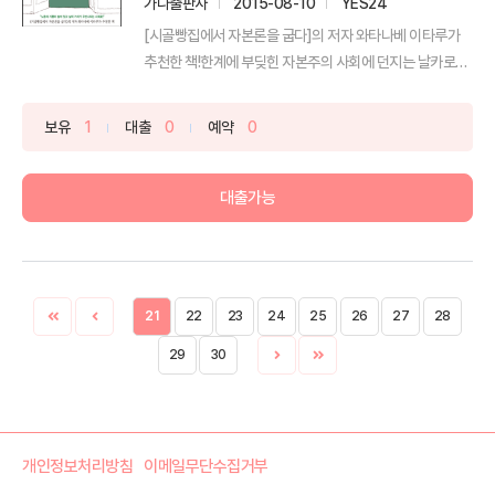
가나출판사
2015-08-10
YES24
[시골빵집에서 자본론을 굽다]의 저자 와타나베 이타루가
추천한 책!한계에 부딪힌 자본주의 사회에 던지는 날카로운
화두...
보유
1
대출
0
예약
0
대출가능
21
22
23
24
25
26
27
28
29
30
개인정보처리방침
이메일무단수집거부