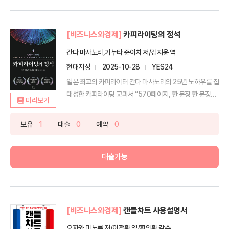
[비즈니스와경제]
카피라이팅의 정석
간다 마사노리,기누타 준이치 저/김지윤 역
현대지성
2025-10-28
YES24
일본 최고의 카피라이터 간다 마사노리의 25년 노하우를 집
대성한 카피라이팅 교과서 “570페이지, 한 문장 한 문장
미리보기
이...
보유
1
대출
0
예약
0
대출가능
[비즈니스와경제]
캔들차트 사용설명서
오자와 미노루 저/이정환 역/황인환 감수