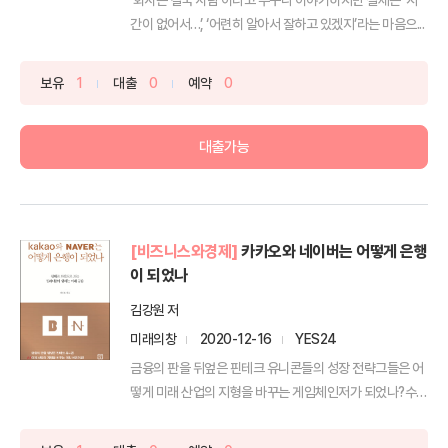
간이 없어서…’, ‘어련히 알아서 잘하고 있겠지’라는 마음으...
보유
1
대출
0
예약
0
대출가능
[비즈니스와경제]
카카오와 네이버는 어떻게 은행
이 되었나
김강원 저
미래의창
2020-12-16
YES24
금융의 판을 뒤엎은 핀테크 유니콘들의 성장 전략그들은 어
떻게 미래 산업의 지형을 바꾸는 게임체인저가 되었나?수십
년 ...