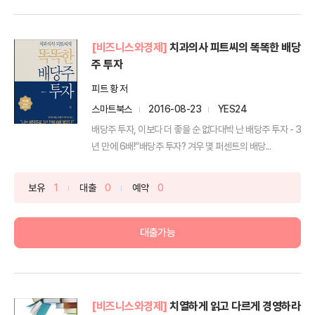
[비즈니스와경제]
치과의사 피트씨의 똑똑한 배당
주 투자
피트 황 저
스마트북스
2016-08-23
YES24
배당주 투자, 이보다 더 좋을 순 없다대박 난 배당주 투자 - 3
년 만에 6배!“배당주 투자? 겨우 몇 퍼센트의 배당...
보유
1
대출
0
예약
0
대출가능
[비즈니스와경제]
치열하게 읽고 다르게 경영하라