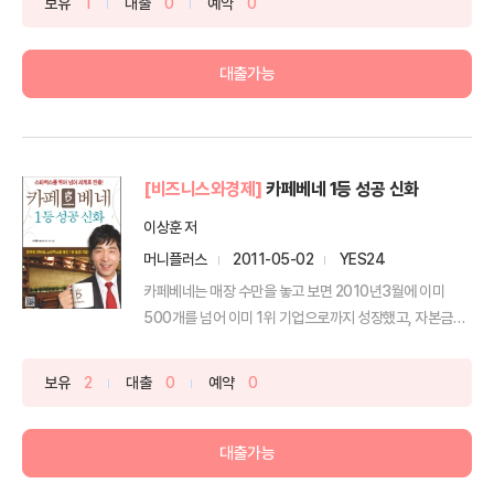
보유
1
대출
0
예약
0
대출가능
[비즈니스와경제]
카페베네 1등 성공 신화
이상훈 저
머니플러스
2011-05-02
YES24
카페베네는 매장 수만을 놓고 보면 2010년3월에 이미
500개를 넘어 이미 1위 기업으로까지 성장했고, 자본금
10...
보유
2
대출
0
예약
0
대출가능