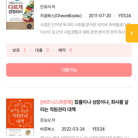
안유석 저
처음북스(CheomBooks)
2011-07-20
YES24
수많은 인터넷 독자의 사랑을 받아온 네이버 파워블로거 제
이슨이 십 년의 사업경험과 경제 경영 분야 천 권의 독서를 ...
보유
2
대출
0
예약
0
대출가능
[비즈니스와경제]
침몰이냐 성장이냐, 회사를 살
리는 직원관리 대책
권능오 저
바른북스
2022-03-24
YES24
‘회사는 결국 사람’이라고 누구나 이야기하지만 실제는 ‘시