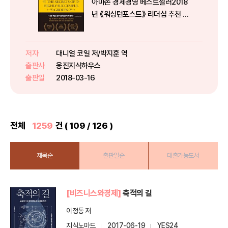
아마존 경제경영 베스트셀러2018
년 《워싱턴포스트》 리더십 추천 도
서애덤 그랜트, 찰스 두히그, 세스
고딘… 세계적 비즈니스 구루들의
극찬!“왜 어떤 팀은 부분의 합보다
저자
대니얼 코일 저/박지훈 역
위대해지는가”구글, 픽사부터 미
출판사
웅진지식하우스
특수부대, 보석 도둑단까지환상
출판일
2018-03-16
적...
전체
1259
건 ( 109 / 126 )
제목순
출판일순
대출가능도서
[비즈니스와경제]
축적의 길
이정동 저
지식노마드
2017-06-19
YES24