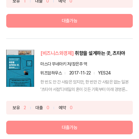
보유
1
대출
0
예약
0
대출가능
[비즈니스와경제]
취향을 설계하는 곳, 츠타야
마스다 무네아키 저/장은주 역
위즈덤하우스
2017-11-22
YES24
한 번도 안 간 사람은 있지만, 한 번만 간 사람은 없는 일본
‘츠타야 서점’디테일의 혼이 깃든 기획부터 미래 경영론...
보유
2
대출
0
예약
0
대출가능