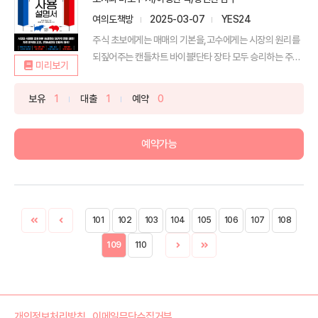
여의도책방
2025-03-07
YES24
주식 초보에게는 매매의 기본을,고수에게는 시장의 원리를
되짚어주는 캔들차트 바이블!단타 장타 모두 승리하는 주식
미리보기
시장...
보유
1
대출
1
예약
0
예약가능
101
102
103
104
105
106
107
108
109
110
개인정보처리방침
이메일무단수집거부