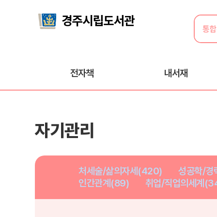
전자책
내서재
자기관리
처세술/삶의자세(420)
성공학/경력
인간관계(89)
취업/직업의세계(34