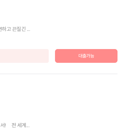
고 끈질긴 ...
대출가능
! 전 세계...