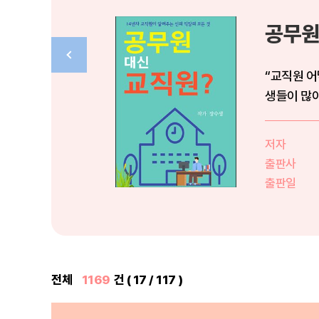
공무원
“교직원 어
생들이 많이
원이 ...
저자
출판사
출판일
전체
1169
건 ( 17 / 117 )