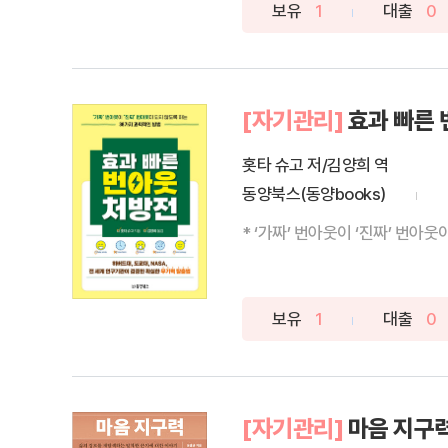
보유
1
대출
0
[자기관리]
효과 빠른
홋타 슈고 저/김양희 역
동양북스(동양books)
* ‘가짜’ 번아웃이 ‘진짜’ 번아웃
보유
1
대출
0
[자기관리]
마음 지구