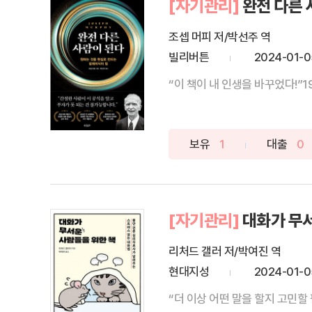
[자기관리]
완전 다른 
조셉 머피 저/박선주 역
빌리버튼
2024-01-0
“이 책이 내 인생을 바꾸었다!”1
보유
1
대출
0
[자기관리]
대화가 무서
리처드 갤러 저/박여진 역
현대지성
2024-01-0
“더 이상 어떤 말을 할지 고민할 