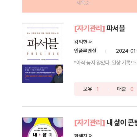
제목순
[자기관리]
파서블
김익한 저
인플루엔셜
2024-01
“아직 늦지 않았다. 일상 기록으
보유
1
대출
0
[자기관리]
내 삶이 콘
한혜진 저