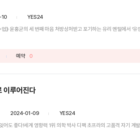
-10
YES24
수업》 윤홍균의 세 번째 마음 처방상처받고 포기하는 유리 멘털에서 ‘유연하
예약
0
로 이루어진다
2024-01-09
YES24
어도 좋다!세계 영향력 1위 의학 박사 디팩 초프라의 고품격 자기 계발서