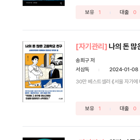
보유
1
대출
0
[자기관리]
나의 돈 많
송희구 저
서삼독
2024-01-08
30만 베스트셀러 《서울 자가에 
보유
1
대출
0