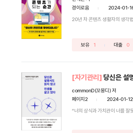
경이로움
2024-01-1
20년 차 콘텐츠 생활자의 생각법
보유
1
대출
0
[자기관리]
당신은 설명
commonD(꼬몽디) 저
페이지2
2024-01-12
“너의 상식과 가치관이 너를 잘못