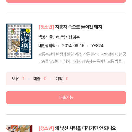
[청소년]
자동차 속으로 들어간 돼지
백명식 글,그림/박지형 감수
내인생의책
2014-06-16
YES24
교통수단의 탄생과 발달 과정, 작동 원리까지탈것에 대한 궁
금증을 낱낱이 파헤치다!돼지 삼총사는 특이한 교통 박물관
이 ...
보유
1
대출
0
예약
0
대출가능
[청소년]
왜 낯선 사람을 따라가면 안 되나요