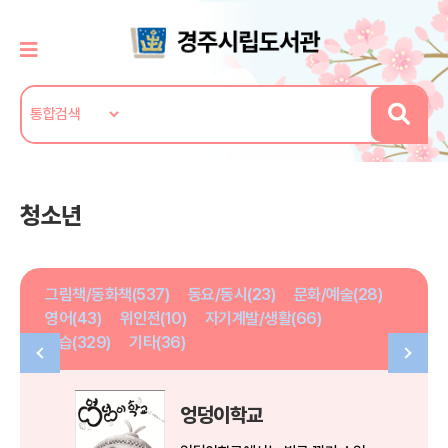
청소년
그림책/동화책(537)
동요/동시(23)
문화/예술(28)
영어(43)
위인전(10)
자기계발/생활(66)
학습(329)
기타(36)
엉덩이학교