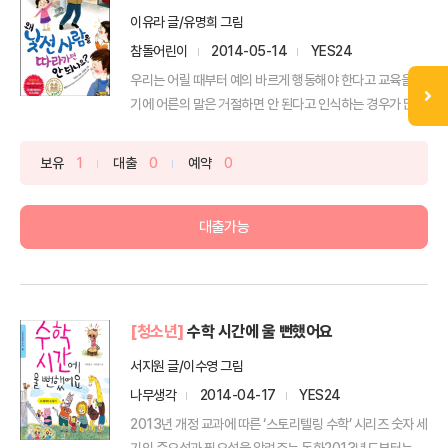
이유라 글/유명희 그림
참돌어린이
2014-05-14
YES24
우리는 어릴 때부터 예의 바르게 행동해야 한다고 교육을 받
기에 어른의 말은 거절하면 안 된다고 인식하는 경우가 많아
요...
보유
1
대출
0
예약
0
대출가능
[청소년]
수학 시간에 울 뻔했어요
서지원 글/이수영 그림
나무생각
2014-04-17
YES24
2013년 개정 교과에 따른 ‘스토리텔링 수학’ 시리즈 숫자 세
기의 중요성과 필요성을 알려주는 동화2013년도부터는 ...