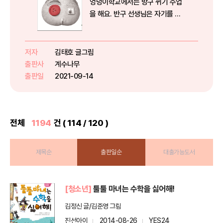
엉덩이학교에서는 방구 뀌기 수업
을 해요. 반구 선생님은 자기를 따
라 “뿡!” 하고 방구를 뀌라고 합니
다. 곰덩이, 쥐덩이, 고덩이는 선생
님을 따라 같은 소리로 방구를 뀌었
저자
김태호 글그림
어요. 그런데 토덩이 혼자만 “딩
출판사
계수나무
동!” 방구를 뀝니다. 토덩이의...
출판일
2021-09-14
전체
1194
건 ( 114 / 120 )
제목순
출판일순
대출가능도서
[청소년]
툴툴 마녀는 수학을 싫어해!
김정신 글/김준영 그림
진선아이
2014-08-26
YES24