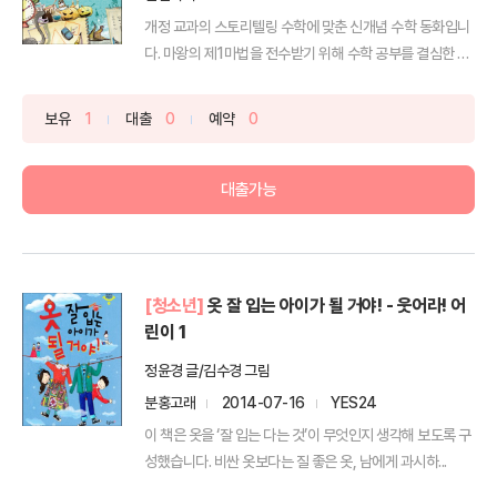
개정 교과의 스토리텔링 수학에 맞춘 신개념 수학 동화입니
다. 마왕의 제1마법을 전수받기 위해 수학 공부를 결심한 툴
툴...
보유
1
대출
0
예약
0
대출가능
[청소년]
옷 잘 입는 아이가 될 거야! - 웃어라! 어
린이 1
정윤경 글/김수경 그림
분홍고래
2014-07-16
YES24
이 책은 옷을 ‘잘 입는 다는 것’이 무엇인지 생각해 보도록 구
성했습니다. 비싼 옷보다는 질 좋은 옷, 남에게 과시하...