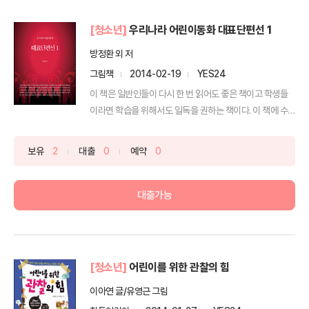
[청소년]
우리나라 어린이동화 대표단편선 1
방정환 외 저
그림책
2014-02-19
YES24
이 책은 일반인들이 다시 한 번 읽어도 좋은 책이고 학생들
이라면 학습을 위해서도 일독을 권하는 책이다. 이 책에 수
록...
보유
2
대출
0
예약
0
대출가능
[청소년]
어린이를 위한 관찰의 힘
이아연 글/유영근 그림