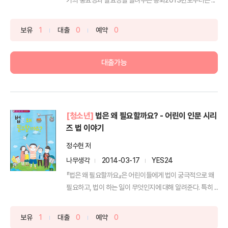
보유
1
대출
0
예약
0
대출가능
[청소년]
법은 왜 필요할까요? - 어린이 인문 시리
즈 법 이야기
정수현 저
나무생각
2014-03-17
YES24
『법은 왜 필요할까요』은 어린이들에게 법이 궁극적으로 왜
필요하고, 법이 하는 일이 무엇인지에 대해 알려준다. 특히 ...
보유
1
대출
0
예약
0