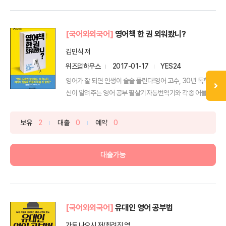
[국어와외국어]
영어책 한 권 외워봤니?
김민식 저
위즈덤하우스
2017-01-17
YES24
영어가 잘 되면 인생이 술술 풀린다!영어 고수, 30년 독학의
신이 알려주는 영어 공부 필살기자동번역기와 각종 어플
리...
보유
2
대출
0
예약
0
대출가능
[국어와외국어]
유대인 영어 공부법
가토 나오시 저/최려진 역