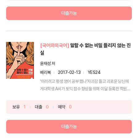
대출가능
[국어와외국어]
말할 수 없는 비밀 들리지 않는 진
실
윤재성 저
베리북
2017-02-13
YES24
‘이러려고 평생 영어 공부 했나’자괴감 들고 괴로운 당신에
게대학생 A씨가 토익 점수 향상을 위해 이달 등록한 학원비
...
보유
1
대출
0
예약
0
대출가능