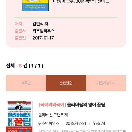
다!영어 고수, 30년 독학의 신이 알
려주는 영어 공부 필살기자동번역
기와 각종 어플리케이션의 등장으
로 그 어느 때보다 쉽게 영어를 학
저자
김민식 저
습할 수 있는 때이다. 그럼에도 불
출판사
위즈덤하우스
구하고 사람들은 여전히 스트레스
출판일
2017-01-17
를 ...
전체
8
건 ( 1 / 1 )
제목순
출판일순
대출가능도서
[국어와외국어]
올리버쌤의 영어 꿀팁
올리버 샨 그랜트 저
위즈덤하우스
2018-12-21
YES24
쉽고 재미있게, 진짜 쓰이는 표현만 콕콕 집어 알려준다구독