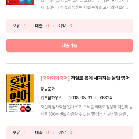
자 100만, 1억 뷰의 유튜브 학습 분야 최고 강의인 올리...
보유
1
대출
0
예약
0
대출가능
[국어와외국어]
저절로 몸에 새겨지는 몰입 영어
황농문 저
위즈덤하우스
2018-08-31
YES24
자신의 잠재력을 일깨우고, 두뇌를 최대로 활용해 자신의 능
력을 100퍼센트 활용할 수 있는 ‘몰입적 사고법’을 담은 ...
보유
1
대출
0
예약
0