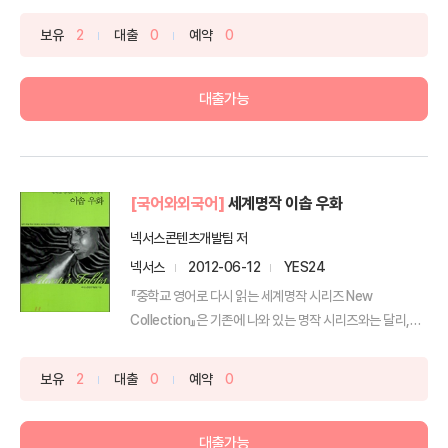
보유
2
대출
0
예약
0
대출가능
[국어와외국어]
세계명작 이솝 우화
넥서스콘텐츠개발팀 저
넥서스
2012-06-12
YES24
『중학교 영어로 다시 읽는 세계명작 시리즈 New
Collection』은 기존에 나와 있는 명작 시리즈와는 달리,
소...
보유
2
대출
0
예약
0
대출가능