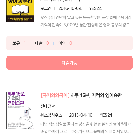
로그인
2016-10-04
YES24
오직 유대인만이 알고 있는 독특한 영어 공부법에 주목하라!
기억의 민족이 5,000년 동안 전승해 온 영어 공부의 왕도...
보유
1
대출
0
예약
0
대출가능
[국어와외국어]
하루 15분, 기적의 영어습관
전대건 저
위즈덤하우스
2013-04-10
YES24
매번 작심삼일로 끝나는 당신을 위한 현실적인 영어책해가
바뀔 때마다 새로운 마음가짐으로 올해의 목표를 세워보지
만, 언...