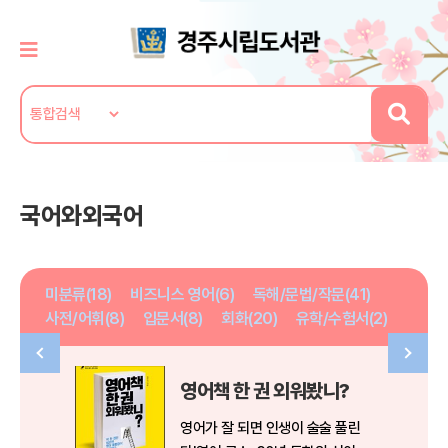
국어와외국어
미분류(18)
비즈니스 영어(6)
독해/문법/작문(41)
사전/어휘(8)
입문서(8)
회화(20)
유학/수험서(2)
영어책 한 권 외워봤니?
영어가 잘 되면 인생이 술술 풀린