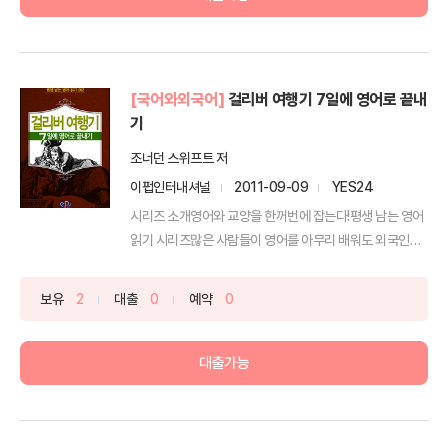
[국어와외국어]
걸리버 여행기 7일에 영어로 끝내
기
조너던 스위프트 저
이펍인터내셔널
2011-09-09
YES24
시리즈 소개영어와 교양을 한꺼번에 잡는다!평생 남는 영어
읽기 시리즈많은 사람들이 영어를 아무리 배워도 외국인과
...
보유
2
대출
0
예약
0
대출가능