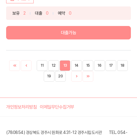
보유
2
대출
0
예약
0
대출가능
11
12
13
14
15
16
17
18
19
20
개인정보처리방침
이메일무단수집거부
(780854) 경상북도 경주시 원화로 431-12 경주시립도서관
TEL. 054-