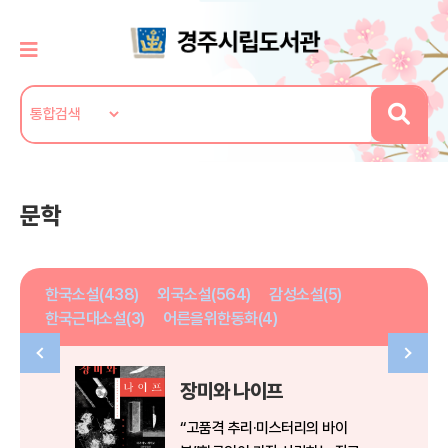
문학
한국소설(438)
외국소설(564)
감성소설(5)
한국근대소설(3)
어른을위한동화(4)
장미와 나이프
“고품격 추리·미스터리의 바이