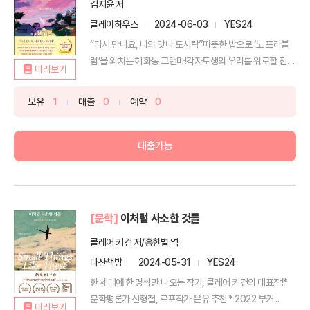
김지윤 저
클레이하우스
2024-06-03
YES24
“다시 만나요, 나의 맛나 도시락”따뜻한 밥으로 ‘노 프라블
럼’을 외치는 혜화동 그랜마!각자도생의 우리를 위로할 진
미리보기
짜...
보유
1
대출
0
예약
0
대출가능
[문학]
이처럼 사소한 것들
클레어 키건 저/홍한별 역
다산책방
2024-05-31
YES24
한 세대에 한 명씩만 나오는 작가, 클레어 키건의 대표작!*
문학평론가 신형철, 르포작가 은유 추천 * 2022 부커...
미리보기