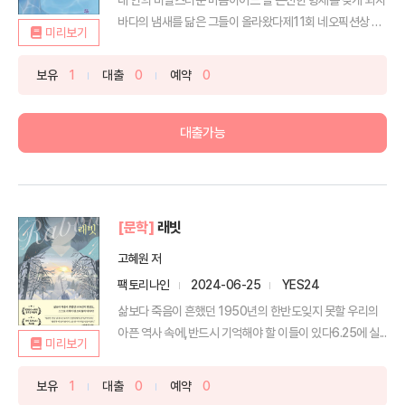
바다의 냄새를 닮은 그들이 올라왔다제11회 네오픽션상 우
미리보기
수상...
보유
1
대출
0
예약
0
대출가능
[문학]
래빗
고혜원 저
팩토리나인
2024-06-25
YES24
삶보다 죽음이 흔했던 1950년의 한반도잊지 못할 우리의
아픈 역사 속에,반드시 기억해야 할 이들이 있다6.25에 실...
미리보기
보유
1
대출
0
예약
0