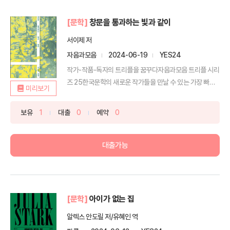
[문학]
창문을 통과하는 빛과 같이
서이제 저
자음과모음
2024-06-19
YES24
작가-작품-독자의 트리플을 꿈꾸다자음과모음 트리플 시리
즈 25한국문학의 새로운 작가들을 만날 수 있는 가장 빠른
미리보기
길,...
보유
1
대출
0
예약
0
대출가능
[문학]
아이가 없는 집
알렉스 안도릴 저/유혜인 역