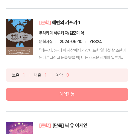
[문학]
해변의 카프카 1
무라카미 하루키 저/김춘미 역
문학사상
2024-06-10
YES24
“너는 지금부터 이 세상에서 가장 터프한 열다섯 살 소년이
된다.”“그리고 눈을 떴을 때, 너는 새로운 세계의 일부가...
보유
1
대출
1
예약
0
예약가능
[문학]
[단독] 씨 유 어게인