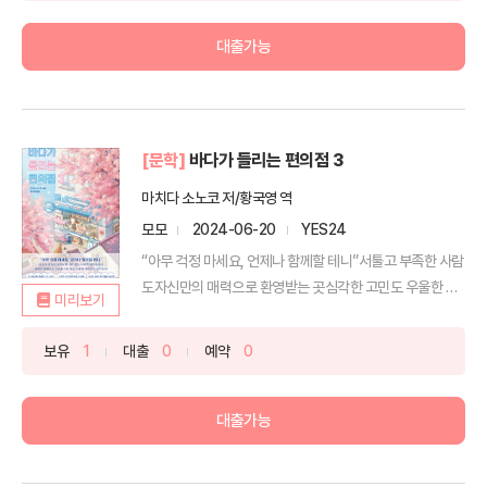
대출가능
[문학]
바다가 들리는 편의점 3
마치다 소노코 저/황국영 역
모모
2024-06-20
YES24
“아무 걱정 마세요, 언제나 함께할 테니”서툴고 부족한 사람
도자신만의 매력으로 환영받는 곳심각한 고민도 우울한 마
미리보기
음도...
보유
1
대출
0
예약
0
대출가능