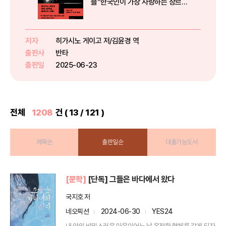
블”한국인이 가장 사랑하는 장르소
설 작가히가시노 게이고의 초기 추
리 세계에는 이 작품이 있었다!★
누적 판매 1억 부 돌파★ 데뷔 40
저자
히가시노 게이고 저/김윤경 역
주년 기념 명작 복간1985년 《방과
출판사
반타
후》로 제31회 에도가와 란포상을...
출판일
2025-06-23
전체
1208
건 ( 13 / 121 )
제목순
출판일순
대출가능도서
[문학]
[단독] 그들은 바다에서 왔다
국지호 저
네오픽션
2024-06-30
YES24
내 안의 비밀스러운 마음이어느 날 온전한 형체를 갖게 되자