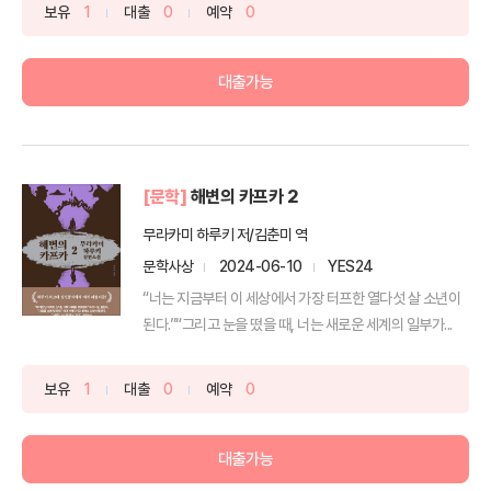
보유
1
대출
0
예약
0
대출가능
[문학]
해변의 카프카 2
무라카미 하루키 저/김춘미 역
문학사상
2024-06-10
YES24
“너는 지금부터 이 세상에서 가장 터프한 열다섯 살 소년이
된다.”“그리고 눈을 떴을 때, 너는 새로운 세계의 일부가...
보유
1
대출
0
예약
0
대출가능