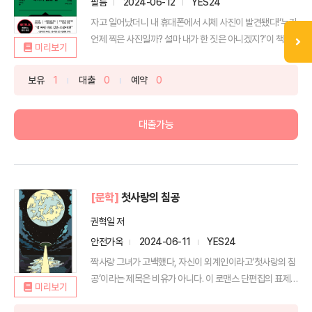
필름
2024-06-12
YES24
자고 일어났더니 내 휴대폰에서 시체 사진이 발견됐다!‘누가
언제 찍은 사진일까? 설마 내가 한 짓은 아니겠지?’이 책...
미리보기
보유
1
대출
0
예약
0
대출가능
[문학]
첫사랑의 침공
권혁일 저
안전가옥
2024-06-11
YES24
짝사랑 그녀가 고백했다, 자신이 외계인이라고‘첫사랑의 침
공’이라는 제목은 비유가 아니다. 이 로맨스 단편집의 표제
미리보기
작 ...