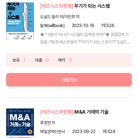
[비즈니스와경제]
무기가 되는 시스템
도널드 밀러 저/이민희 역
윌북(willbook)
2023-10-19
YES24
◆ “사람이 아니라 시스템이 일하게 하라!”◆ 3000개 기
업을 구원한 베스트셀러 ??무기가 되는 스토리?? 도널드 ...
보유
1
대출
0
예약
0
대출가능
[비즈니스와경제]
M&A 거래의 기술
류호연 저
매일경제신문사
2023-09-22
YES24