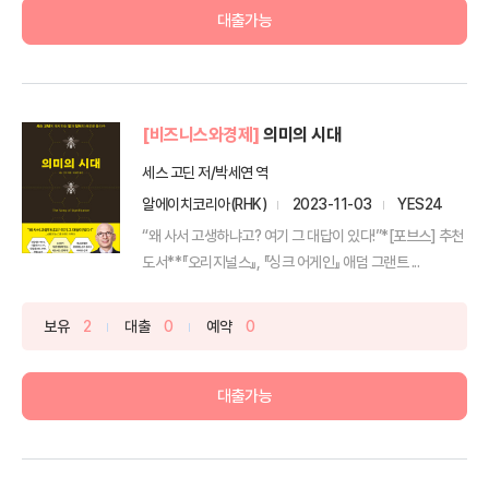
대출가능
[비즈니스와경제]
의미의 시대
세스 고딘 저/박세연 역
알에이치코리아(RHK)
2023-11-03
YES24
“왜 사서 고생하냐고? 여기 그 대답이 있다!”*[포브스] 추천
도서**『오리지널스』, 『싱크 어게인』 애덤 그랜트 ...
보유
2
대출
0
예약
0
대출가능