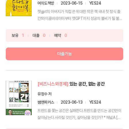
여의도책방
2023-06-15
YES24
챗gpt의 아버지가 직접 쓴 위대한 작은 책 국내 첫 정식 출
간!와이콤비네이터부터 챗GPT까지 성공의 불씨가 될 불
멸...
보유
1
대출
0
예약
0
대출가능
[비즈니스와경제]
있는 공간, 없는 공간
유정수 저
쌤앤파커스
2023-06-13
YES24
트렌드를 쫓는 공간은 실패한다.트렌드를 만드는 공간만이
살아남는다.사라질 것인가, 살아남을 것인가? * 채널A [서
민...