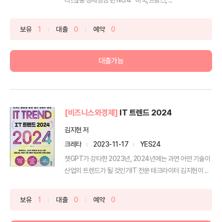
보유
1
대출
0
예약
0
대출가능
[비즈니스와경제]
IT 트렌드 2024
김지현 저
크레타
2023-11-17
YES24
챗GPT가 강타한 2023년, 2024년에는 과연 어떤 기술이
산업의 트렌드가 될 것인가IT 전문 테크라이터 김지현이 ...
보유
1
대출
0
예약
0