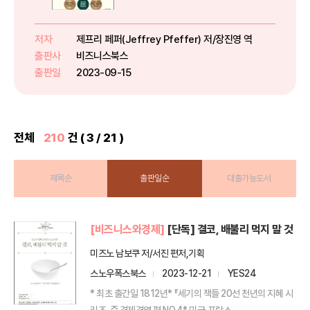
완결판!**“나와 경쟁 중인 동료가
절대 이 책을 읽지 않기를 바란
다!”40년에 걸친 방대한 권력 연구
저자
제프리 페퍼(Jeffrey Pfeffer) 저/장진영 역
와 치밀한 분석!세계적 석학 제프리
출판사
비즈니스북스
페퍼 교수가 쓴 권력학 ...
출판일
2023-09-15
전체
210
건 ( 3 / 21 )
제목순
출판일순
대출가능도서
[비즈니스와경제]
[단독] 결코, 배불리 먹지 말 것
미즈노 남보쿠 저/서진 편저,기획
스노우폭스북스
2023-12-21
YES24
* 최초 출간일 1812년* 『세기의 책들 20선 천년의 지혜 시
리즈』중 경제경영 편 NO.4* 미국,프랑스, ...