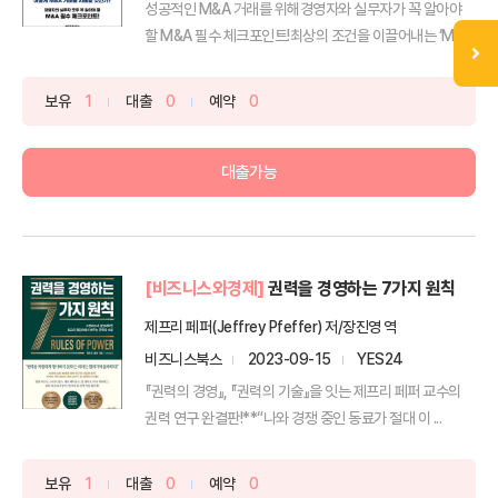
성공적인 M&A 거래를 위해경영자와 실무자가 꼭 알아야
할 M&A 필수 체크포인트!최상의 조건을 이끌어내는 ‘M&A
...
보유
1
대출
0
예약
0
대출가능
[비즈니스와경제]
권력을 경영하는 7가지 원칙
제프리 페퍼(Jeffrey Pfeffer) 저/장진영 역
비즈니스북스
2023-09-15
YES24
『권력의 경영』, 『권력의 기술』을 잇는 제프리 페퍼 교수의
권력 연구 완결판!**“나와 경쟁 중인 동료가 절대 이 ...
보유
1
대출
0
예약
0