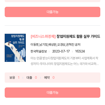
대출가능
[비즈니스와경제]
창업지원제도 활용 실무 가이드
이동명,남기정,배상완,오경상,권혁진 공저
한국학술정보
2023-07-17
YES24
아는 만큼 받는다창업지원제도의 기본부터 사업계획서 작
성까지-우리나라의 창업지원제도는 어느 국가와 비교하더
라도 뒤처지지...
보유
1
대출
0
예약
0
대출가능