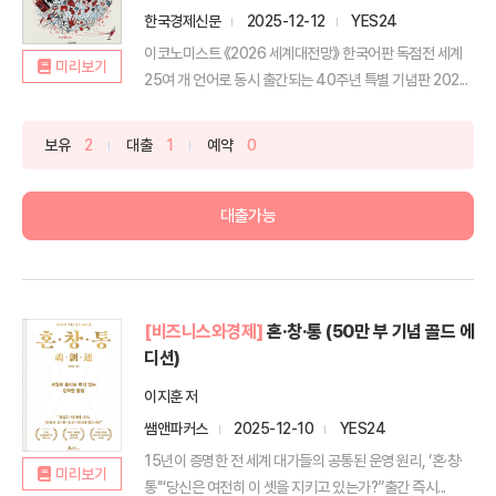
한국경제신문
2025-12-12
YES24
이코노미스트 《2026 세계대전망》 한국어판 독점전 세계
미리보기
25여 개 언어로 동시 출간되는 40주년 특별 기념판 202...
보유
2
대출
1
예약
0
대출가능
[비즈니스와경제]
혼·창·통 (50만 부 기념 골드 에
디션)
이지훈 저
쌤앤파커스
2025-12-10
YES24
15년이 증명한 전 세계 대가들의 공통된 운영 원리, ‘혼·창·
미리보기
통’“당신은 여전히 이 셋을 지키고 있는가?”출간 즉시...