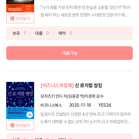
“누가 AI를 가장 먼저 화면 밖 현실로 소환할 것인가?”피지
컬 AI가 여는 새로운 문명 전쟁의 시대현장 전문가가 제...
미리보기
보유
1
대출
0
예약
0
대출가능
[비즈니스와경제]
신 로지컬 씽킹
모치즈키 안디 저/김윤경 역/이준희 감수
비즈니스북스
2025-11-19
YES24
딜로이트 컨설팅이 선정한 4년 연속 최고 디렉터가 알려주
는AI가 대체할 수 없는 상위 1의 논리적 사고 프레임!비즈
미리보기
니...