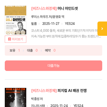
[비즈니스와경제]
머니 마인드셋
루이스 하우즈 저/윤영호 역
필름
2025-11-27
YES24
코스피 4,000 돌파, 새로운 부의 기회단기적 이익이 아닌
지속 가능한 부의 원칙에 집중하라!모두가 좇는 트렌드가 ...
미리보기
보유
1
대출
0
예약
0
대출가능
[비즈니스와경제]
피지컬 AI 패권 전쟁
박종성 저
지니의서재
2025-11-24
YES24