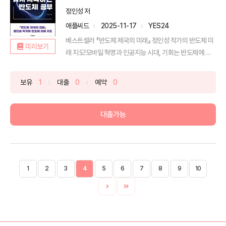
정인성 저
애플씨드
2025-11-17
YES24
베스트셀러 『반도체 제국의 미래』 정인성 작가의 반도체 미
미리보기
래 지도!모바일 혁명과 인공지능 시대, 기회는 반도체에 있
다...
보유
1
대출
0
예약
0
대출가능
1
2
3
4
5
6
7
8
9
10