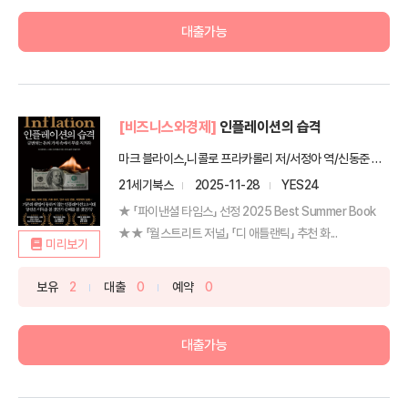
대출가능
[비즈니스와경제]
인플레이션의 습격
마크 블라이스,니콜로 프라카롤리 저/서정아 역/신동준 감수
21세기북스
2025-11-28
YES24
★ 「파이낸셜 타임스」 선정 2025 Best Summer Book
★★ 「월스트리트 저널」 「디 애틀랜틱」 추천 화...
미리보기
보유
2
대출
0
예약
0
대출가능