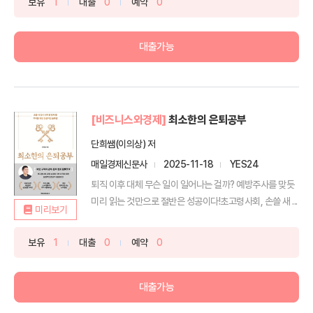
보유
1
대출
0
예약
0
대출가능
[비즈니스와경제]
최소한의 은퇴공부
단희쌤(이의상) 저
매일경제신문사
2025-11-18
YES24
퇴직 이후 대체 무슨 일이 일어나는 걸까? 예방주사를 맞듯
미리 읽는 것만으로 절반은 성공이다!초고령사회, 손쓸 새 ...
미리보기
보유
1
대출
0
예약
0
대출가능