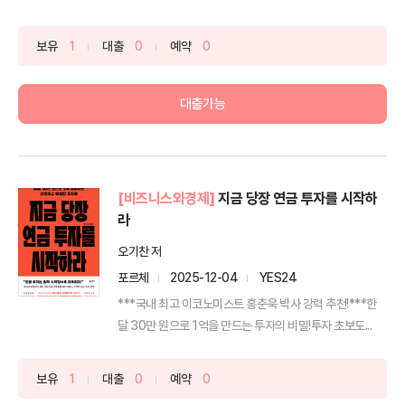
보유
1
대출
0
예약
0
대출가능
[비즈니스와경제]
지금 당장 연금 투자를 시작하
라
오기찬 저
포르체
2025-12-04
YES24
***국내 최고 이코노미스트 홍춘욱 박사 강력 추천!***한
달 30만 원으로 1억을 만드는 투자의 비밀!투자 초보도...
보유
1
대출
0
예약
0