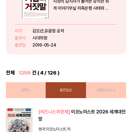
시장의 감시자가 풀어쓴 유익한 회
계 이야기부실 저축은행 사태와 동
양 사태 등 값비싼 수업료를 치른
경제 범죄 사건들 속에는 기업의 거
짓말, 분식회계가 숨어 있다. 분식
저자
김도년,유윤정 공저
회계란 실제보다 좋거나 나쁘게 보
출판사
시대의창
이려고 회계장부를 거짓으로 꾸미
출판일
2016-05-24
는 ...
전체
1259
건 ( 4 / 126 )
제목순
출판일순
대출가능도서
[비즈니스와경제]
이코노미스트 2026 세계대전
망
영국 이코노미스트 저