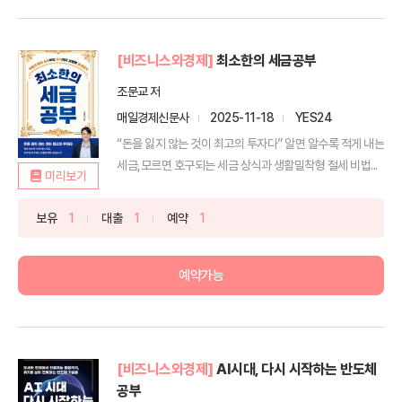
[비즈니스와경제]
최소한의 세금공부
조문교 저
매일경제신문사
2025-11-18
YES24
“돈을 잃지 않는 것이 최고의 투자다” 알면 알수록 적게 내는
세금,모르면 호구되는 세금 상식과 생활밀착형 절세 비법...
미리보기
보유
1
대출
1
예약
1
예약가능
[비즈니스와경제]
AI시대, 다시 시작하는 반도체
공부