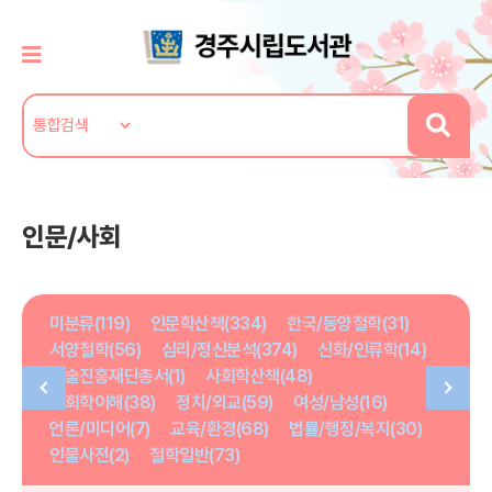
인문/사회
미분류(119)
인문학산책(334)
한국/동양철학(31)
서양철학(56)
심리/정신분석(374)
신화/인류학(14)
학술진흥재단총서(1)
사회학산책(48)
사회학이해(38)
정치/외교(59)
여성/남성(16)
언론/미디어(7)
교육/환경(68)
법률/행정/복지(30)
인물사전(2)
철학일반(73)