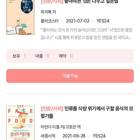
[인문/사회]
좋아하는 것은 나누고 싶은법
최지혜 저
롤러코스터
2021-07-02
YES24
“좋아하는 것이 한 가지 늘어난다면 그것이 ‘시’였으면 좋겠
습니다.” 시를 통해 위로받고 힘을 얻은 경험을 한 국어교...
보유
1
대출
0
예약
0
대출가능
[인문/사회]
인류를 식량 위기에서 구할 음식의 모
험가들
아만다 리틀 저/고호관 역
세종서적
2021-06-28
YES24