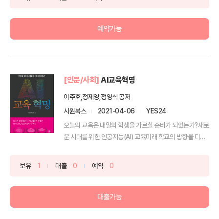
예약가능
[인문/사회]
AI교육혁명
이주호,정제영,정영식 공저
시원북스
2021-04-06
YES24
오늘의 교육은 내일의 학생을 가르칠 준비가 되었는가?새로
운 시대를 위한 인공지능(AI) 교육미래 학교의 방향을 디자
인...
보유
1
대출
0
예약
0
대출가능