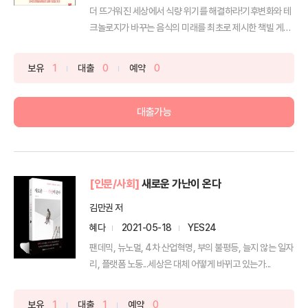
더 뜨거워진 세상에서 식량 위기를 해결하라!기후변화와 테
크놀로지가 바꾸는 음식의 미래를 최초로 제시한 책빌 게이
츠는 ...
보유
1
대출
0
예약
0
대출가능
[인문/사회]
새로운 가난이 온다
김만권 저
혜다
2021-05-18
YES24
팬데믹, 뉴노멀, 4차 산업혁명, 부의 불평등, 늘지 않는 일자
리, 플랫폼 노동...세상은 대체 어떻게 바뀌고 있는가...
보유
1
대출
1
예약
0