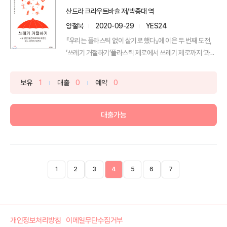
산드라 크라우트바슐 저/박종대 역
양철북
2020-09-29
YES24
『우리는 플라스틱 없이 살기로 했다』에 이은 두 번째 도전,
‘쓰레기 거절하기’플라스틱 제로에서 쓰레기 제로까지 ‘과...
보유
1
대출
0
예약
0
대출가능
1
2
3
4
5
6
7
개인정보처리방침
이메일무단수집거부