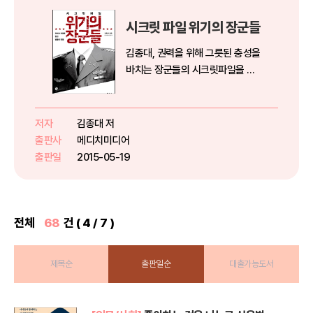
시크릿 파일 위기의 장군들
김종대, 권력을 위해 그릇된 충성을
바치는 장군들의 시크릿파일을 열
다! 준전시국가의 군인, 억대 연봉
자, 최대 수만 병력의 직속상관? 이
책은 이렇듯 막대한 책임을 진 장군
저자
김종대 저
들이 권력과 진급을 위해 벌여온 전
출판사
메디치미디어
쟁과 군사적 무능함을 때로...
출판일
2015-05-19
전체
68
건 ( 4 / 7 )
제목순
출판일순
대출가능도서