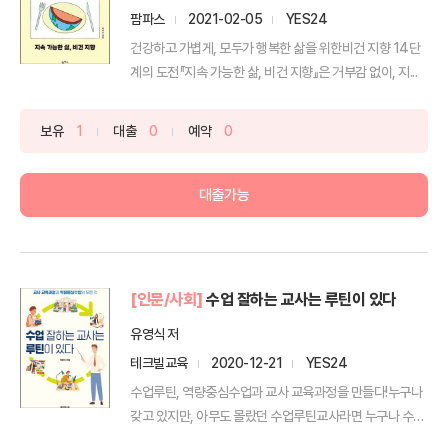
팜파스
2021-02-05
YES24
건강하고 가볍게, 모두가 행복한 삶을 위한비건 지향 14단
계의 도전『지속 가능한 삶, 비건 지향』은 거부감 없이, 지...
보유
1
대출
0
예약
0
대출가능
[인문/사회]
수업 잘하는 교사는 루틴이 있다
유영식 저
테크빌교육
2020-12-21
YES24
수업루틴, 역량중심수업과 교사 교육과정을 만들다!누구나
갖고 있지만, 아무도 몰랐던 수업루틴교사라면 누구나 수업
을 진...