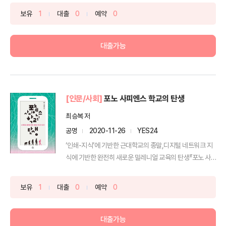
보유
1
대출
0
예약
0
대출가능
[인문/사회]
포노 사피엔스 학교의 탄생
최승복 저
공명
2020-11-26
YES24
‘인쇄-지식’에 기반한 근대학교의 종말,디지털 네트워크 지
식에 기반한 완전히 새로운 밀레니얼 교육의 탄생『포노 사
피엔...
보유
1
대출
0
예약
0
대출가능