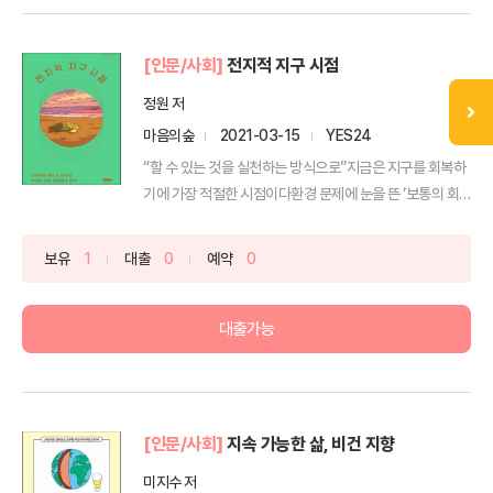
[인문/사회]
전지적 지구 시점
정원 저
마음의숲
2021-03-15
YES24
“할 수 있는 것을 실천하는 방식으로”지금은 지구를 회복하
기에 가장 적절한 시점이다환경 문제에 눈을 뜬 ‘보통의 회
사...
보유
1
대출
0
예약
0
대출가능
[인문/사회]
지속 가능한 삶, 비건 지향
미지수 저