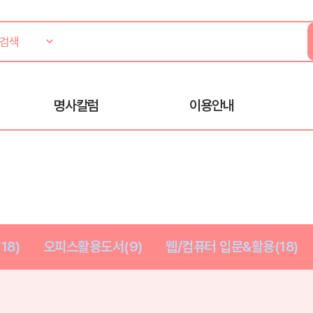
명사칼럼
이용안내
18)
오피스활용도서(9)
웹/컴퓨터 입문&활용(18)