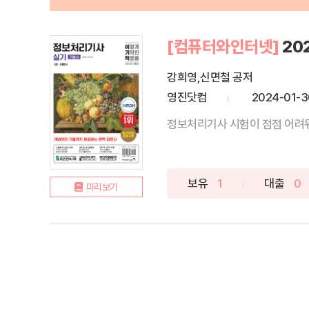
[컴퓨터와인터넷]
20
강희영,신면철 공저
영진닷컴
2024-01-3
정보처리기사 시험이 점점 어려워
보유
1
대출
0
미리보기