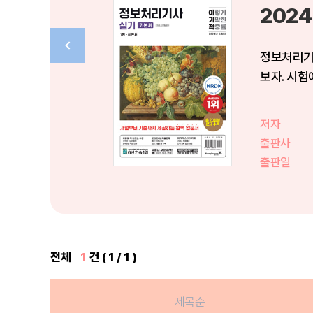
202
정보처리기
보자. 시험
수 있...
저자
출판사
출판일
전체
1
건 ( 1 / 1 )
제목순