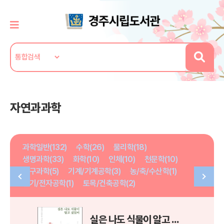
자연과과학
과학일반(132)
수학(26)
물리학(18)
생명과학(33)
화학(10)
인체(10)
천문학(10)
지구과학(5)
기계/기계공학(3)
농/축/수산학(1)
전기/전자공학(1)
토목/건축공학(2)
실은 나도 식물이 알고 싶었어