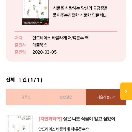
식물을 사랑하는 당신의 궁금증을
풀어주는친절한 식물학 입문서!
(아름다운 컬러 도판)인스타그램에
서 싱그러운 초록의 플랜테리어 사
진이 눈에 들어오고, 언젠가 정원
저자
안드레아스 바를라게 저/류동수 역
가꾸기 취미를 가져보리라 마음먹
출판사
애플북스
었다면 당신은 식물을 사랑하는 사
출판일
2020-03-05
람이다. ...
전체
1
건 ( 1 / 1 )
제목순
출판일순
대출가능도서
[자연과과학]
실은 나도 식물이 알고 싶었어
안드레아스 바를라게 저/류동수 역