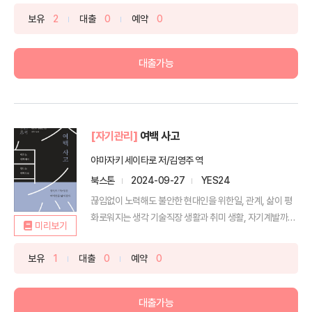
보유
2
대출
0
예약
0
대출가능
[자기관리]
여백 사고
야마자키 세이타로 저/김영주 역
북스톤
2024-09-27
YES24
끊임없이 노력해도 불안한 현대인을 위한일, 관계, 삶이 평
화로워지는 생각 기술직장 생활과 취미 생활, 자기계발까지.
미리보기
...
보유
1
대출
0
예약
0
대출가능