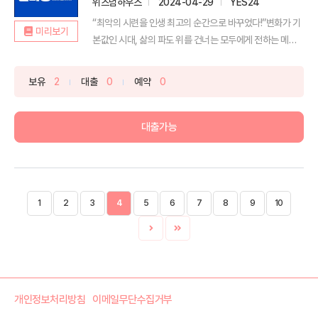
위즈덤하우스
2024-04-29
YES24
“최악의 시련을 인생 최고의 순간으로 바꾸었다!”변화가 기
미리보기
본값인 시대, 삶의 파도 위를 건너는 모두에게 전하는 메시
지...
보유
2
대출
0
예약
0
대출가능
1
2
3
4
5
6
7
8
9
10
개인정보처리방침
이메일무단수집거부