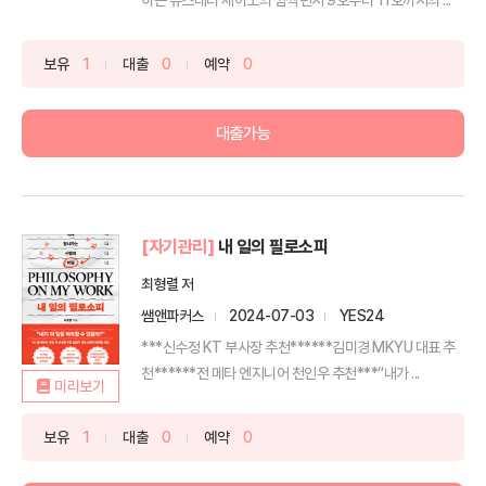
보유
1
대출
0
예약
0
대출가능
[자기관리]
내 일의 필로소피
최형렬 저
쌤앤파커스
2024-07-03
YES24
***신수정 KT 부사장 추천******김미경 MKYU 대표 추
천******전 메타 엔지니어 천인우 추천***“내가 ...
미리보기
보유
1
대출
0
예약
0