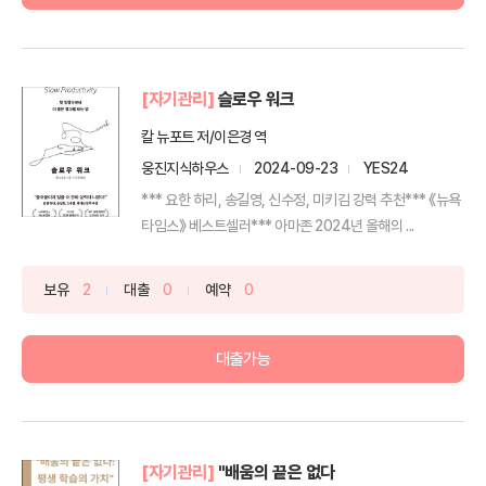
[자기관리]
슬로우 워크
칼 뉴포트 저/이은경 역
웅진지식하우스
2024-09-23
YES24
*** 요한 하리, 송길영, 신수정, 미키김 강력 추천*** 《뉴욕
타임스》 베스트셀러*** 아마존 2024년 올해의 ...
보유
2
대출
0
예약
0
대출가능
[자기관리]
"배움의 끝은 없다