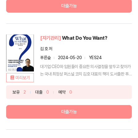
대출가능
[자기관리]
What Do You Want?
김 호 저
푸른숲
2024-05-20
YES24
대기업 CEO와 임원들이 중요한 의사결정을 앞두고 찾아가
는 국내 최정상 퍼스널 코치 김호 대표의 책이 도서출판 푸
미리보기
른숲...
보유
2
대출
0
예약
0
대출가능