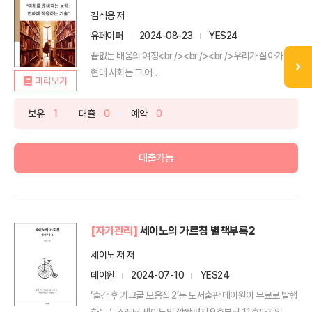
김석용 저
유페이퍼
2024-08-23
YES24
끝없는 배움의 여정<br /><br /><br />우리가 살아가는
현대 사회는 그 어...
미리보기
보유
1
대출
0
예약
0
대출가능
[자기관리]
세이노의 가르침 별책부록2
세이노 저 저
데이원
2024-07-10
YES24
‘출간 후 기고글 모음집 2’는 도서출판 데이원이 무료로 발행
하는 뉴스레터 세이노의 깜짝편지 9호부터 11호까지의 ...