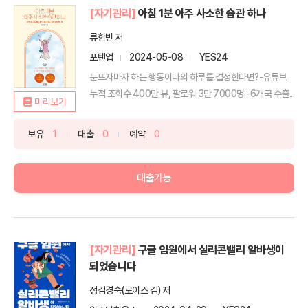
[자기관리]
아침 1분 아주 사소한 습관 하나
류한빈 저
포텐업
2024-05-08
YES24
눈뜨자마자 하는 행동이나의 하루를 결정한다면?-유튜브
누적 조회수 400만 뷰, 팔로워 3만 7000명 -6개국 수출...
미리보기
보유
1
대출
0
예약
0
대출가능
[자기관리]
구글 임원에서 실리콘밸리 알바생이
되었습니다
정김경숙(로이스 김) 저