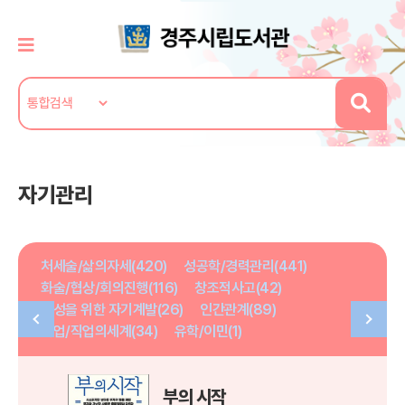
자기관리
처세술/삶의자세(420)
성공학/경력관리(441)
화술/협상/회의진행(116)
창조적사고(42)
여성을 위한 자기계발(26)
인간관계(89)
취업/직업의세계(34)
유학/이민(1)
부의 시작