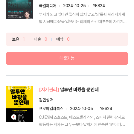
국일미디어
2024-10-25
YES24
부자가 되고 싶다면 열심히 살지 말고 ‘뇌’를 바꿔라자기계
발 시장에 파문을 일으키는 화제의 신간!대부분의 자기계발
서는...
보유
1
대출
0
예약
0
대출가능
[자기관리]
말투만 바꿨을 뿐인데
김민성 저
프로파일러북스
2024-10-05
YES24
CJ ENM 쇼호스트, 베스트셀러 작가, 스피치 관련 강사로
활동하는 저자는 그 누구보다 말하기에 친숙한 1인이다. ...