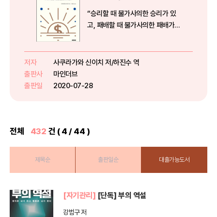
“승리할 때 불가사의한 승리가 있
고, 패배할 때 불가사의한 패배가
없다” “가난해지는 사람에게는 반
드시 이유가 있고, 부자가 될 때에
는 이해할 수 없는 일이 일어난다.”
저자
사쿠라가와 신이치 저/하진수 역
부자가 가난한 사람과 어떤 점이 다
출판사
마인더브
른지 생각습관, 행동습관, ...
출판일
2020-07-28
전체
432
건 ( 4 / 44 )
제목순
출판일순
대출가능도서
[자기관리]
[단독] 부의 역설
강범구 저