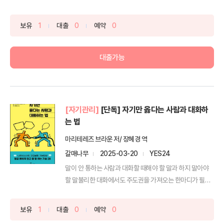
의...
보유
1
대출
0
예약
0
대출가능
[자기관리]
[단독] 자기만 옳다는 사람과 대화하
는 법
마리테레즈 브라운 저/ 장혜경 역
갈매나무
2025-03-20
YES24
말이 안 통하는 사람과 대화할 때해야 할 말과 하지 말아야
할 말불리한 대화에서도 주도권을 가져오는 한마디가 필요
하다...
보유
1
대출
0
예약
0