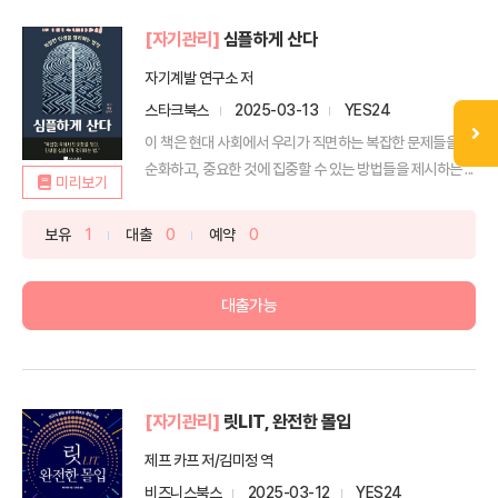
[자기관리]
심플하게 산다
자기계발 연구소 저
스타크북스
2025-03-13
YES24
이 책은 현대 사회에서 우리가 직면하는 복잡한 문제들을 단
순화하고, 중요한 것에 집중할 수 있는 방법들을 제시하는 ...
미리보기
보유
1
대출
0
예약
0
대출가능
[자기관리]
릿LIT, 완전한 몰입
제프 카프 저/김미정 역
비즈니스북스
2025-03-12
YES24