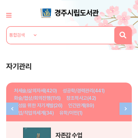
자기관리
처세술/삶의자세(420)
성공학/경력관리(441)
화술/협상/회의진행(116)
창조적사고(42)
여성을 위한 자기계발(26)
인간관계(89)
취업/직업의세계(34)
유학/이민(1)
자존감 수업