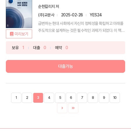
순헌칼리지 저
(주)교문사
2025-02-28
YES24
급변하는 현대 사회에서 자신의 정체성을 확립하고 미래를
주도적으로 설계하는 것은 필수적인 과제가 되었다. 이 책은
미리보기
대...
보유
1
대출
0
예약
0
대출가능
1
2
3
4
5
6
7
8
9
10