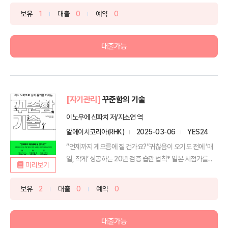
보유
1
대출
0
예약
0
대출가능
[자기관리]
꾸준함의 기술
이노우에 신파치 저/지소연 역
알에이치코리아(RHK)
2025-03-06
YES24
“언제까지 게으름에 질 건가요?”귀찮음이 오기도 전에 ‘매
일, 작게’ 성공하는 20년 검증 습관 법칙* 일본 서점가를...
미리보기
보유
2
대출
0
예약
0
대출가능