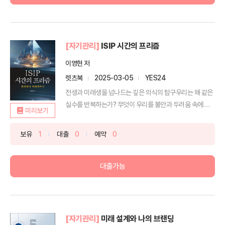
[자기관리]
ISIP 시간의 프리즘
이영현 저
렛츠북
2025-03-05
YES24
전생과 미래생을 넘나드는 깊은 의식의 탐구우리는 왜 같은
실수를 반복하는가? 무엇이 우리를 불안과 두려움 속에 가
미리보기
두는...
보유
1
대출
0
예약
0
대출가능
[자기관리]
미래 설계와 나의 브랜딩