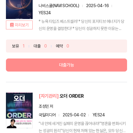
나비스쿨(NAVI SCHOOL)
2025-04-16
YES24
* 뉴욕 타임즈 베스트셀러! * 당신의 포지티브 에너지가 당
미리보기
신의 운명을 결정한다! * 당신이 성공하지 못한 이유는 ...
보유
1
대출
0
예약
0
대출가능
[자기관리]
오더 ORDER
조성민 저
국일미디어
2025-04-02
YES24
“내 안에 새겨진 실패의 운명을 끊어내라!”영혼을 변화시키
는 성공의 원리“당신이 현재 처해 있는 현실은, 모두 당신