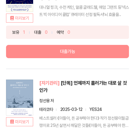
대니얼 핑크, 수전 케인, 말콤 글래드웰, 애덤 그랜트 등‘넥스
트 빅 아이디어 클럽’ 큐레이터 선정 필독서!뇌 효율을...
미리보기
보유
1
대출
0
예약
0
대출가능
[자기관리]
[단독] 언제까지 흘러가는 대로 살 것
인가
정선용 저
테라코타
2025-03-12
YES24
베스트셀러 《아들아, 돈 공부해야 한다》 작가 정선용이월급
미리보기
쟁이로 25년 살면서 깨달은 것들《아들아, 돈 공부해야 한
다...