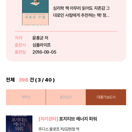
심리학 책 아무리 읽어도 자존감 그
대로인 사람에게 추천하는 책! 정신
과 의사 ‘윤답장’ 선생의 자존감 셀
프 코칭법자존감 전문가이자 정신
과 의사인 윤홍균 원장이 2년 넘게
저자
윤홍균 저
심혈을 기울여 쓴 책으로, 자존감이
출판사
심플라이프
우리 삶에 미치는 영향을 친...
출판일
2016-09-05
전체
398
건 ( 3 / 40 )
제목순
출판일순
대출가능도서
[자기관리]
포지티브 에너지 파워
주디스 올로프 저/김현정 역