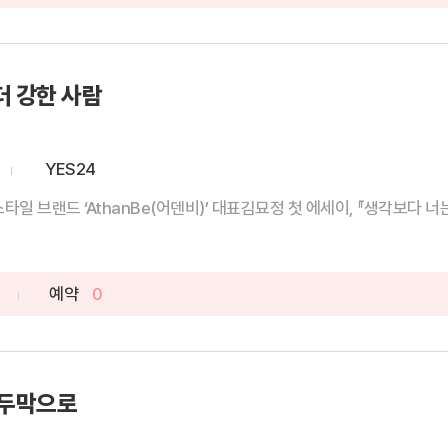
더 강한 사람
YES24
일 브랜드 ‘AthanBe(어덴비)’ 대표김묘정 첫 에세이, 『생각보다 너는 더
예약
0
오두막으로