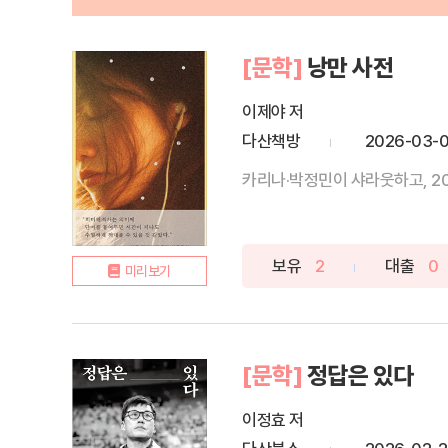
[문학]
낭만 사전
이제야 저
다산책방
2026-03-
카리나·박정민이 샤라웃하고, 20
보유
2
대출
0
미리보기
[문학]
정답은 있다
이정효 저