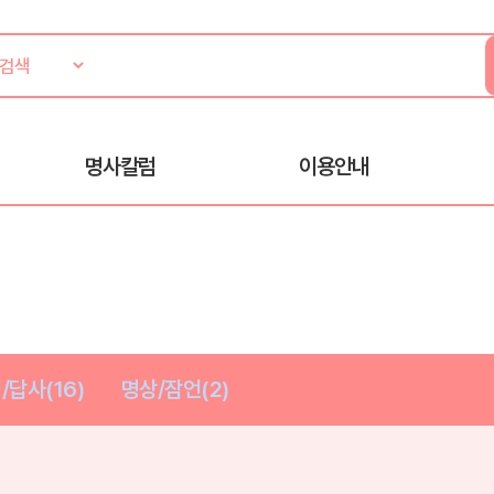
명사칼럼
이용안내
/답사(16)
명상/잠언(2)