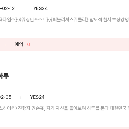
-02-12
YES24
타임스》,《워싱턴포스트》,《퍼블리셔스위클리》 압도적 찬사**장강명 · 이
예약
0
하루
02-05
YES24
스하이킥〉 진행자 권순표, 자기 자신을 돌아보며 하루를 묻다 대한민국 라디