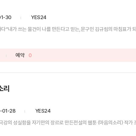
01-30
YES24
다”내가 쓰는 물건이 나를 만든다고 믿는,문구인 김규림의 마침표가 되어
예약
0
소리
-01-28
YES24
”극강의 성실함을 자기만의 장르로 만든전설의 웹툰 〈마음의소리〉 작가 조석