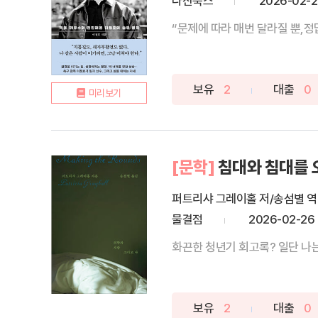
다산북스
2026-02-
보유
2
대출
0
미리보기
[문학]
침대와 침대를 
퍼트리샤 그레이홀 저/송섬별 역
물결점
2026-02-26
화끈한 청년기 회고록? 일단 나는 환
보유
2
대출
0