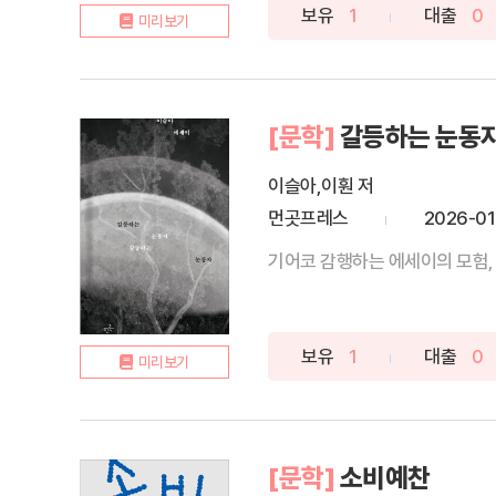
보유
1
대출
0
미리보기
[문학]
갈등하는 눈동
이슬아,이훤 저
먼곳프레스
2026-01
기어코 감행하는 에세이의 모험, 
보유
1
대출
0
미리보기
[문학]
소비예찬