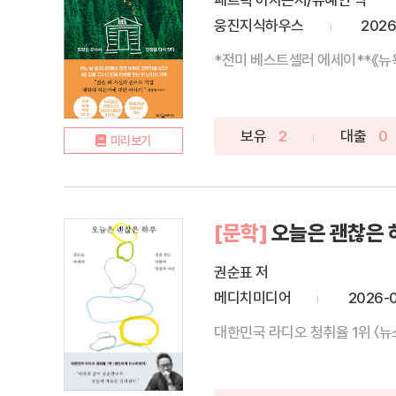
패트릭 허치슨저/유혜인 역
웅진지식하우스
2026
*전미 베스트셀러 에세이**《뉴욕
보유
2
대출
0
미리보기
[문학]
오늘은 괜찮은 
권순표 저
메디치미디어
2026-
대한민국 라디오 청취율 1위 〈뉴