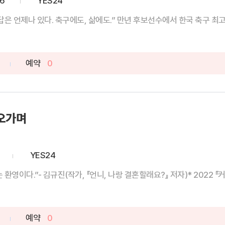
26
YES24
“문제에 따라 매번 달라질 뿐,정답은 언제나 있다. 축구에도, 삶에도.” 만년 후보선수에
예약
0
오가며
YES24
영이다.”- 김규진(작가, 『언니, 나랑 결혼할래요?』 저자)* 2022 『커커
예약
0