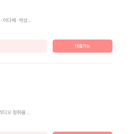
다혜 · 박상...
대출가능
오 청취율 ...