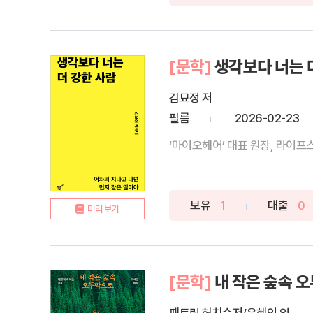
[문학]
생각보다 너는 
김묘정 저
필름
2026-02-23
‘마이오헤어’ 대표 원장, 라이프스타
보유
1
대출
0
미리보기
[문학]
내 작은 숲속 