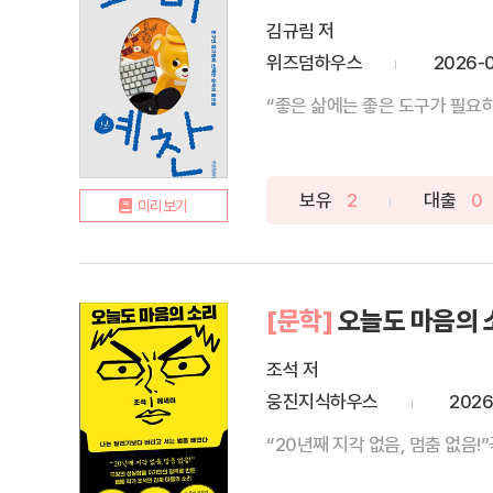
김규림 저
위즈덤하우스
2026-
“좋은 삶에는 좋은 도구가 필요하
보유
2
대출
0
미리보기
[문학]
오늘도 마음의 
조석 저
웅진지식하우스
2026
“20년째 지각 없음, 멈춤 없음!