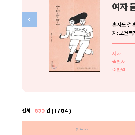
여자 
혼자도 결혼
처: 보건복
저자
출판사
출판일
전체
839
건 ( 1 / 84 )
제목순