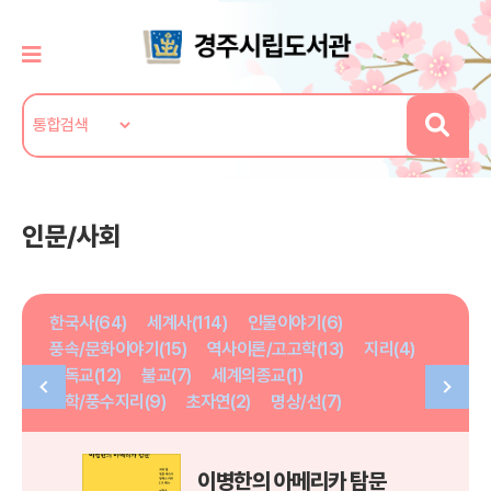
인문/사회
한국사(64)
세계사(114)
인물이야기(6)
풍속/문화이야기(15)
역사이론/고고학(13)
지리(4)
기독교(12)
불교(7)
세계의종교(1)
역학/풍수지리(9)
초자연(2)
명상/선(7)
이병한의 아메리카 탐문