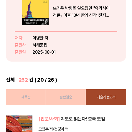
뜨거운 반향을 일으켰던 『유라시아
견문』 이후 10년 만의 신작!‘전지적
미국 시점’으로 본 뉴-아메리카 견
문1000일 동안 100개 나라, 1000
개 도시를 주유한 ‘유라시아 대장
저자
이병한 저
정’을 통해 독자들의 뜨거운 사랑을
출판사
서해문집
받았던 이병한 작...
출판일
2025-08-01
전체
252
건 ( 20 / 26 )
제목순
출판일순
대출가능도서
[인문/사회]
지도로 읽는다! 중국 도감
모방푸 저/전경아 역