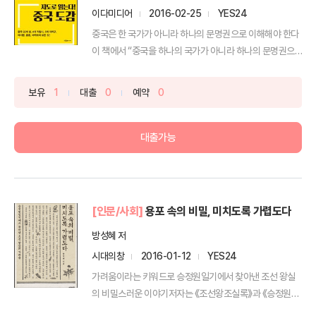
이다미디어
2016-02-25
YES24
중국은 한 국가가 아니라 하나의 문명권으로 이해해야 한다
이 책에서 “중국을 하나의 국가가 아니라 하나의 문명권으
로 이...
보유
1
대출
0
예약
0
대출가능
[인문/사회]
용포 속의 비밀, 미치도록 가렵도다
방성혜 저
시대의창
2016-01-12
YES24
가려움이라는 키워드로 승정원일기에서 찾아낸 조선 왕실
의 비밀스러운 이야기저자는 《조선왕조실록》과 《승정원일
기》등 고문...