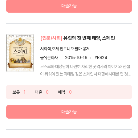
대출가능
[인문/사회]
유럽의 첫 번째 태양, 스페인
서희석,호세 안토니오 팔마 공저
을유문화사
2015-10-16
YES24
모스크와 대성당이 나란히 자리한 곳역사와 이야기와 전설
이 뒤섞여 있는 칵테일 같은 스페인사 대항해시대를 연 것을
비...
보유
1
대출
0
예약
0
대출가능