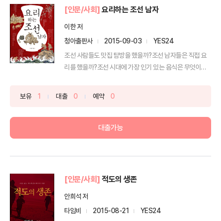
[인문/사회]
요리하는 조선 남자
이한 저
청아출판사
2015-09-03
YES24
조선 사람들도 맛집 탐방을 했을까?조선 남자들은 직접 요
리를 했을까?조선 시대에 가장 인기 있는 음식은 무엇이었
을까?...
보유
1
대출
0
예약
0
대출가능
[인문/사회]
적도의 생존
안희석 저
타임비
2015-08-21
YES24