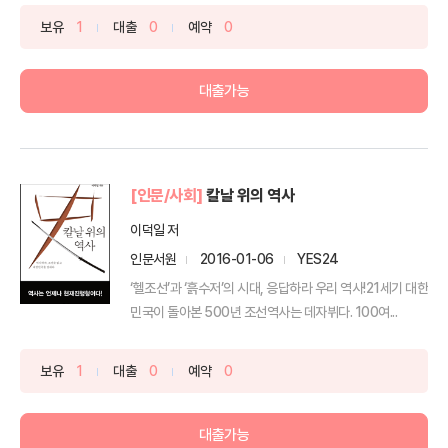
보유
1
대출
0
예약
0
대출가능
[인문/사회]
칼날 위의 역사
이덕일 저
인문서원
2016-01-06
YES24
‘헬조선’과 ‘흙수저’의 시대, 응답하라 우리 역사!21세기 대한
민국이 돌아본 500년 조선역사는 데자뷔다. 100여...
보유
1
대출
0
예약
0
대출가능