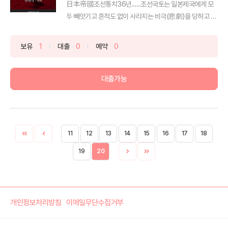
日本帝國조선통치36년.......조선국토는 일본제국에게 모
두 빼앗기고 흔적도 없이 사라지는 비극(悲劇)을 당하고 말
았...
보유
1
대출
0
예약
0
대출가능
11
12
13
14
15
16
17
18
19
20
개인정보처리방침
이메일무단수집거부