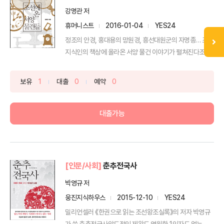
강명관 저
휴머니스트
2016-01-04
YES24
정조의 안경, 홍대용의 망원경, 흥선대원군의 자명종… 조선
지식인의 책상에 올라온 서양 물건 이야기가 펼쳐진다조선
후...
보유
1
대출
0
예약
0
대출가능
[인문/사회]
춘추전국사
박영규 저
웅진지식하우스
2015-12-10
YES24
밀리언셀러 《한권으로 읽는 조선왕조실록》의 저자 박영규
가 쓴 춘추전국사압도적인 제왕도 영원한 1인자도 없는 시