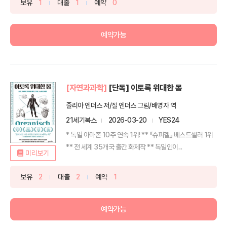
보유
1
대출
1
예약
0
예약가능
[자연과과학]
[단독] 이토록 위대한 몸
줄리아 엔더스 저/질 엔더스 그림/배명자 역
21세기북스
2026-03-20
YES24
* 독일 아마존 10주 연속 1위! ** 『슈피겔』 베스트셀러 1위
** 전 세계 35개국 출간 화제작 ** 독일인이...
미리보기
보유
2
대출
2
예약
1
예약가능