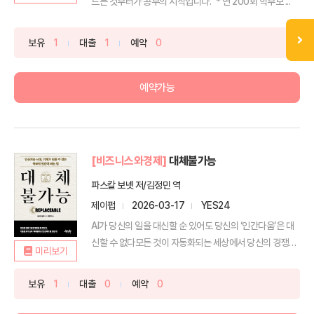
드는 것부터가 공부의 시작입니다.” * 연 200회 학부모 ...
보유
1
대출
1
예약
0
예약가능
[비즈니스와경제]
대체불가능
파스칼 보넷 저/김정민 역
제이펍
2026-03-17
YES24
AI가 당신의 일을 대신할 순 있어도 당신의 ‘인간다움’은 대
신할 수 없다모든 것이 자동화되는 세상에서 당신의 경쟁
미리보기
력...
보유
1
대출
0
예약
0