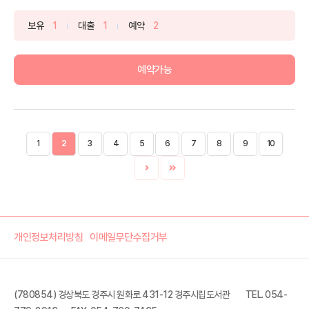
보유
1
대출
1
예약
2
예약가능
1
2
3
4
5
6
7
8
9
10
개인정보처리방침
이메일무단수집거부
(780854) 경상북도 경주시 원화로 431-12 경주시립도서관
TEL. 054-