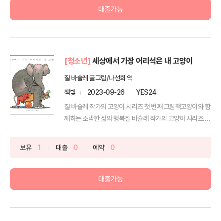
대출가능
[청소년]
세상에서 가장 어리석은 내 고양이
질 바슐레 글그림/나선희 역
책빛
2023-09-26
YES24
질 바슐레 작가의 고양이 시리즈 첫 번째 그림책고양이와 함
께하는 소박한 삶의 행복질 바슐레 작가의 고양이 시리즈 첫
...
보유
1
대출
0
예약
0
대출가능