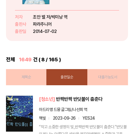
는 가족의 유대를 돌이키려는 한 소
녀의 이야기이다. 겨울이면 산에서
덫을 놓아 동물을 잡아 팔던 북극
저자
조안 벨 저/박미낭 역
지방의 삶은 현대 문명의 영향으로
출판사
파라주니어
변화를 겪게 된다. 그런 변화 ...
출판일
2014-07-02
전체
1649
건 ( 8 / 165 )
제목순
출판일순
대출가능도서
[청소년]
반짝반짝 반딧불이 춤춘다
아드리앵 드몽 글그림/나선희 역
책빛
2023-09-26
YES24
“작고 소중한 생명의 빛,반짝반짝 반딧불이 춤춘다.”반딧불
이 빛나는 아름다운 세상을 꿈꾸며생명의 소중함과 공존을