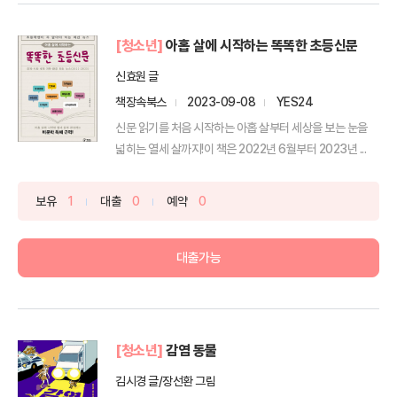
[청소년]
아홉 살에 시작하는 똑똑한 초등신문
신효원 글
책장속북스
2023-09-08
YES24
신문 읽기를 처음 시작하는 아홉 살부터 세상을 보는 눈을
넓히는 열세 살까지!이 책은 2022년 6월부터 2023년 ...
보유
1
대출
0
예약
0
대출가능
[청소년]
감염 동물
김시경 글/장선환 그림