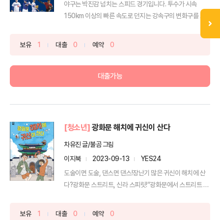
야구는 박진감 넘치는 스피드 경기입니다. 투수가 시속
150km 이상의 빠른 속도로 던지는 강속구의 변화구를 타
자들이...
보유
1
대출
0
예약
0
대출가능
[청소년]
광화문 해치에 귀신이 산다
차유진 글/불곰 그림
이지북
2023-09-13
YES24
도술이면 도술, 댄스면 댄스!장난기 많은 귀신이 해치에 산
다?광화문 스트리트, 신라 스피릿!“광화문에서 스트리트 댄
스...
보유
1
대출
0
예약
0