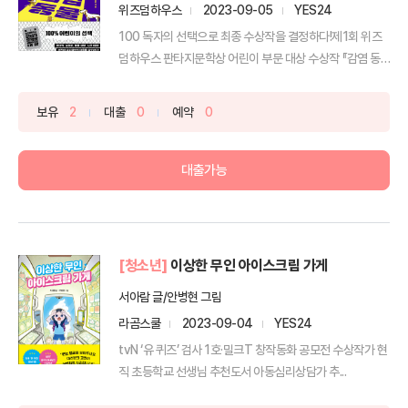
위즈덤하우스
2023-09-05
YES24
100 독자의 선택으로 최종 수상작을 결정하다!제1회 위즈
덤하우스 판타지문학상 어린이 부문 대상 수상작 『감염 동
물』...
보유
2
대출
0
예약
0
대출가능
[청소년]
이상한 무인 아이스크림 가게
서아람 글/안병현 그림
라곰스쿨
2023-09-04
YES24
tvN ‘유 퀴즈’ 검사 1호·밀크T 창작동화 공모전 수상작가 현
직 초등학교 선생님 추천도서 아동심리상담가 추...