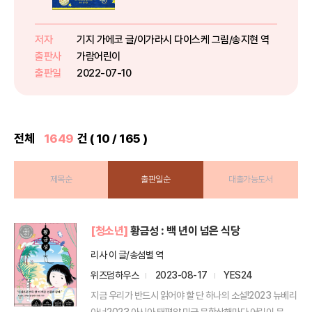
구의 집에 가게 될까요?한밤중에
갑자기 아픈 아이가 있으면 달려가
는 의사 선생님이 있습니다.바로 로
저자
기지 가에코 글/이가라시 다이스케 그림/송지현 역
베르트 선생님입니다.작은 헬멧과
출판사
가람어린이
고글을 쓰고, 작은 오토바이에 올라
출판일
2022-07-10
...
전체
1649
건 ( 10 / 165 )
제목순
출판일순
대출가능도서
[청소년]
황금성 : 백 년이 넘은 식당
리사 이 글/송섬별 역
위즈덤하우스
2023-08-17
YES24
지금 우리가 반드시 읽어야 할 단 하나의 소설!2023 뉴베리
아너2023 아시아 태평양 미국 문학상해마다 어린이 문...