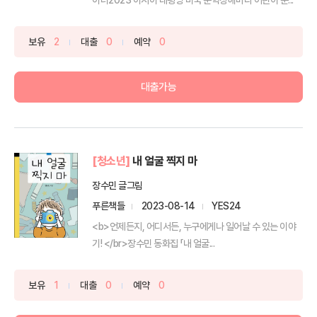
보유
2
대출
0
예약
0
대출가능
[청소년]
내 얼굴 찍지 마
장수민 글그림
푸른책들
2023-08-14
YES24
<b>언제든지, 어디서든, 누구에게나 일어날 수 있는 이야
기! </br>장수민 동화집 「내 얼굴...
보유
1
대출
0
예약
0