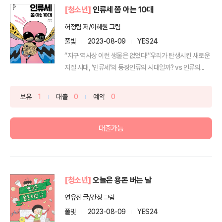
[청소년]
인류세 쫌 아는 10대
허정림 저/이혜원 그림
풀빛
2023-08-09
YES24
“지구 역사상 이런 생물은 없었다!”우리가 탄생시킨 새로운
지질 시대, ‘인류세’의 등장인류의 시대일까? vs 인류의...
보유
1
대출
0
예약
0
대출가능
[청소년]
오늘은 용돈 버는 날
연유진 글/간장 그림
풀빛
2023-08-09
YES24