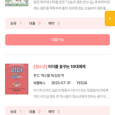
많은 독자에 선택을 받은 『오늘은 용돈 받는 날』 후속작!이번
에는 용돈을 똑똑하게 불려 보자!준호는 오늘부터 용돈을 ...
보유
1
대출
0
예약
0
대출가능
[청소년]
리더를 꿈꾸는 10대에게
존 C. 맥스웰 저/김성 역
애플북스
2023-07-31
YES24
자기주도적인 습관과 행동이 리더가 되는 첫걸음이다!세계
적인 리더십 멘토 존 맥스웰이 청소년에게 전하는 용기의 메
시지《...
보유
1
대출
0
예약
0