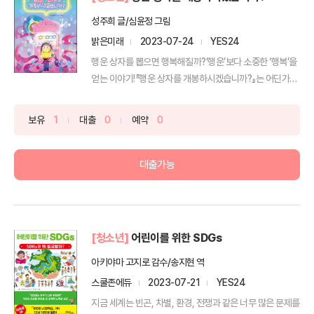
성주희 글/심윤정 그림
밝은미래
2023-07-24
YES24
행운 상자를 뽑으면 행복해질까?‘행운’보다 소중한 ‘행복’을
얻는 이야기!『행운 상자를 개봉하시겠습니까?』는 어딘가
에...
보유
1
대출
0
예약
0
대출가능
[청소년]
어린이를 위한 SDGs
아키야마 고지로 감수/송지현 역
스쿨존에듀
2023-07-21
YES24
지금 세계는 빈곤, 차별, 환경, 전쟁과 같은 너무 많은 문제를