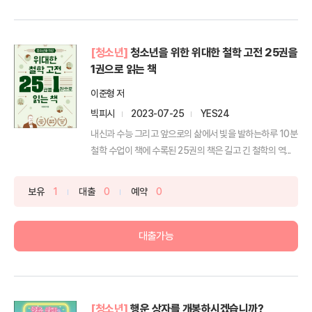
[청소년]
청소년을 위한 위대한 철학 고전 25권을
1권으로 읽는 책
이준형 저
빅피시
2023-07-25
YES24
내신과 수능 그리고 앞으로의 삶에서 빛을 발하는하루 10분
철학 수업이 책에 수록된 25권의 책은 길고 긴 철학의 역...
보유
1
대출
0
예약
0
대출가능
[청소년]
행운 상자를 개봉하시겠습니까?