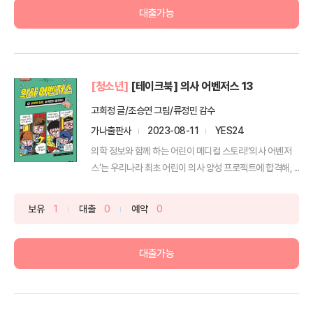
대출가능
[청소년]
[테이크북] 의사 어벤저스 13
고희정 글/조승연 그림/류정민 감수
가나출판사
2023-08-11
YES24
의학 정보와 함께 하는 어린이 메디컬 스토리!‘의사 어벤저
스’는 우리나라 최초 어린이 의사 양성 프로젝트에 합격해, ...
보유
1
대출
0
예약
0
대출가능