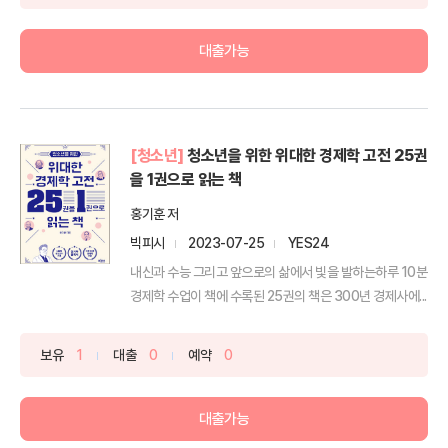
대출가능
[청소년]
청소년을 위한 위대한 경제학 고전 25권
을 1권으로 읽는 책
홍기훈 저
빅피시
2023-07-25
YES24
내신과 수능 그리고 앞으로의 삶에서 빛을 발하는하루 10분
경제학 수업이 책에 수록된 25권의 책은 300년 경제사에...
보유
1
대출
0
예약
0
대출가능