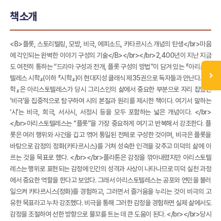
책소개
<B>플롯, 스토리텔링, 모방, 비극, 에피소드, 카타르시스 개념의 탄생</br>마음
에 각인되는 완벽한 이야기 구성의 기술</B></br></br>2,400년이 지난 지금
도 여전히 통하는 “드라마 구성과 전개, 플롯 구성의 방법”이 담겨 있는 『아리스토
텔레스 시학』(이하 『시학』)이 현대지성 클래식 제35권으로 독자들과 만난다. 『시
학』은 아리스토텔레스가 당시 그리스인의 삶에서 중요한 부분으로 자리 잡았던
‘비극’을 집중적으로 탐구하여 시의 본질과 원리를 제시한 책이다. 여기서 말하는
‘시’는 비극, 희극, 서사시, 서정시 등을 모두 포함하는 넓은 개념이다. </br>
</br>아리스토텔레스는 “플롯”을 가장 중요하게 여기고 반복해서 강조한다. 플
롯은 여러 행위와 사건을 깁고 엮어 통일된 전체로 구성한 것이며, 비극은 플롯을
바탕으로 감정의 정화(카타르시스)를 거쳐 성숙한 인격을 갖추고 미덕의 삶에 이
르는 것을 목표로 했다. </br></br>플라톤은 감정을 깎아내렸지만 아리스토텔
레스는 행위로 표현되는 감정에 인간의 성격과 사상이 나타나므로 미덕 실천 과정
에서 중요한 역할을 한다고 보았다. 그래서 아리스토텔레스는 공포와 연민을 불러
일으켜 카타르시스(정화)를 경험하고, 그러면서 즐거움을 누리는 것이 비극의 고
유한 목표라고 누차 강조했다. 비극을 통해 그러한 감정을 경험하면 실제 삶에서도
감정을 조절하여 선한 방향으로 물꼬를 트는 데 큰 도움이 된다. </br></br>당시