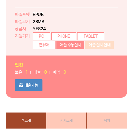
파일포맷
EPUB
파일크기
28MB
공급사
YES24
지원기기
PC
PHONE
TABLET
웹뷰어
어플 수동설치
어플 설치 안내
현황
보유
1
대출
0
예약
0
대출가능
책소개
저자소개
목차