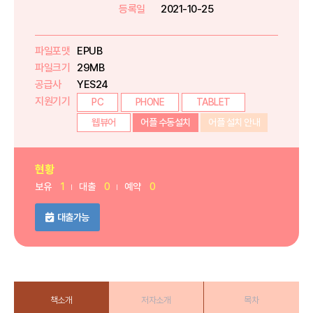
등록일
2021-10-25
파일포맷
EPUB
파일크기
29MB
공급사
YES24
지원기기
PC
PHONE
TABLET
웹뷰어
어플 수동설치
어플 설치 안내
현황
보유
1
대출
0
예약
0
대출가능
책소개
저자소개
목차