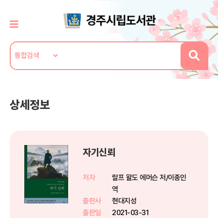
상세정보
자기신뢰
저자
랄프 왈도 에머슨 저/이종인
역
출판사
현대지성
출판일
2021-03-31