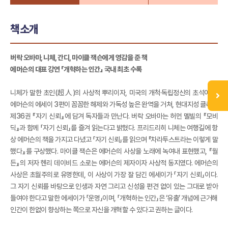
책소개
버락 오바마, 니체, 간디, 마이클 잭슨에게 영감을 준 책
에머슨의 대표 강연 「개혁하는 인간」 국내 최초 수록
니체가 말한 초인(超人)의 사상적 뿌리이자, 미국의 개척·독립정신의 초석이 된
에머슨의 에세이 3편이 꼼꼼한 해제와 가독성 높은 완역을 거쳐, 현대지성 클래식
제36권 『자기 신뢰』에 담겨 독자들과 만난다. 버락 오바마는 허먼 멜빌의 『모비
딕』과 함께 「자기 신뢰」를 즐겨 읽는다고 밝혔다. 프리드리히 니체는 여행길에 항
상 에머슨의 책을 가지고 다녔고 「자기 신뢰」를 읽으며 『차라투스트라는 이렇게 말
했다』를 구상했다. 마이클 잭슨은 에머슨의 사상을 노래에 녹여내 표현했고, 『월
든』의 저자 헨리 데이비드 소로는 에머슨의 제자이자 사상적 동지였다. 에머슨의
사상은 초월주의로 유명한데, 이 사상이 가장 잘 담긴 에세이가 「자기 신뢰」이다.
그 자기 신뢰를 바탕으로 인생과 자연 그리고 신성을 편견 없이 있는 그대로 받아
들여야 한다고 말한 에세이가 「운명」이며, 「개혁하는 인간」은 ‘유출’ 개념에 근거해
인간이 한없이 향상하는 쪽으로 자신을 개혁할 수 있다고 권하는 글이다.