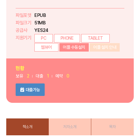
파일포맷
EPUB
파일크기
51MB
공급사
YES24
지원기기
PC
PHONE
TABLET
웹뷰어
어플 수동설치
어플 설치 안내
현황
보유
2
대출
1
예약
0
대출가능
책소개
저자소개
목차