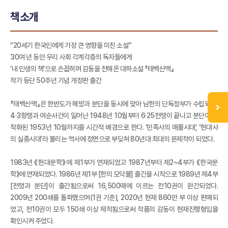
책소개
“20세기 한국인에게 가장 큰 영향을 미친 소설”
30여 년 동안 우리 사회 각계각층의 독자들에게
‘내 인생의 책’으로 손꼽히며 감동을 전해온 대하소설 『태백산맥』
작가 등단 50주년 기념 개정판 출간
『태백산맥』은 한반도가 해방과 분단을 동시에 맞아 남한의 단독정부가 수립되고,
4·3항쟁과 여순사건이 일어난 1948년 10월부터 6·25전쟁이 끝나고 분단이 고
착화된 1953년 10월까지를 시간적 배경으로 한다. ‘민족사의 매몰시대’, ‘현대사
의 실종시대’라 불리는 역사에 정면으로 부딪쳐 80년대 최대의 문제작이 되었다.
1983년 《현대문학》에 제1부가 연재되었고 1987년부터 제2~4부가 《한국문
학》에 연재되었다. 1986년 제1부 [한의 모닥불] 출간을 시작으로 1989년 제4부
[전쟁과 분단]이 출간됨으로써 16,500매에 이르는 전10권이 완간되었다.
2009년 200쇄를 돌파했으며(1권 기준), 2020년 현재 860만 부 이상 판매되
었고, 전10권이 모두 150쇄 이상 제작됨으로써 작품의 감동이 현재진행형임을
확인시켜 주었다.