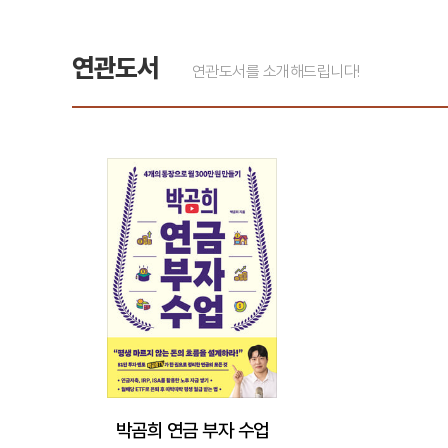
연관도서
연관도서를 소개해드립니다!
박곰희 연금 부자 수업