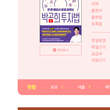
저자
출판사
출판일
등록일
파일포맷
파일크기
미리보기
공급사
지원기기
현황
보유
1
대출
1
예