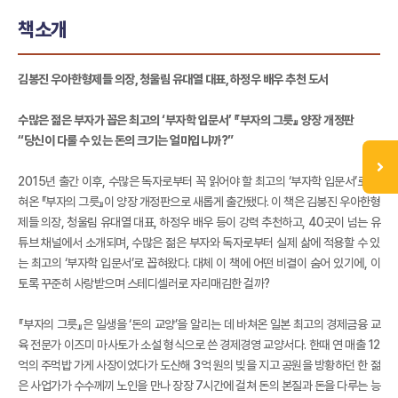
책소개
김봉진 우아한형제들 의장, 청울림 유대열 대표, 하정우 배우 추천 도서
수많은 젊은 부자가 꼽은 최고의 ‘부자학 입문서’ 『부자의 그릇』 양장 개정판
“당신이 다룰 수 있는 돈의 크기는 얼마입니까?”
2015년 출간 이후, 수많은 독자로부터 꼭 읽어야 할 최고의 ‘부자학 입문서’로 꼽
혀온 『부자의 그릇』이 양장 개정판으로 새롭게 출간됐다. 이 책은 김봉진 우아한형
제들 의장, 청울림 유대열 대표, 하정우 배우 등이 강력 추천하고, 40곳이 넘는 유
튜브 채널에서 소개되며, 수많은 젊은 부자와 독자로부터 실제 삶에 적용할 수 있
는 최고의 ‘부자학 입문서’로 꼽혀왔다. 대체 이 책에 어떤 비결이 숨어 있기에, 이
토록 꾸준히 사랑받으며 스테디셀러로 자리매김한 걸까?
『부자의 그릇』은 일생을 ‘돈의 교양’을 알리는 데 바쳐온 일본 최고의 경제금융 교
육 전문가 이즈미 마사토가 소설 형식으로 쓴 경제경영 교양서다. 한때 연 매출 12
억의 주먹밥 가게 사장이었다가 도산해 3억 원의 빚을 지고 공원을 방황하던 한 젊
은 사업가가 수수께끼 노인을 만나 장장 7시간에 걸쳐 돈의 본질과 돈을 다루는 능