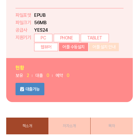
파일포맷
EPUB
파일크기
56MB
공급사
YES24
지원기기
PC
PHONE
TABLET
웹뷰어
어플 수동설치
어플 설치 안내
현황
보유
2
대출
0
예약
0
대출가능
책소개
저자소개
목차