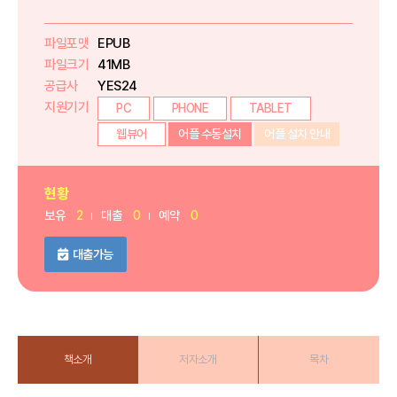
파일포맷
EPUB
파일크기
41MB
공급사
YES24
지원기기
PC
PHONE
TABLET
웹뷰어
어플 수동설치
어플 설치 안내
현황
보유
2
대출
0
예약
0
대출가능
책소개
저자소개
목차