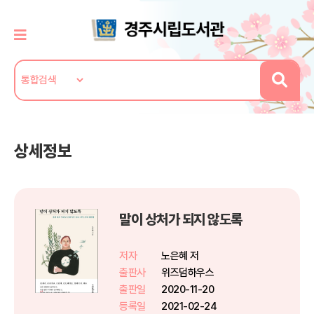
상세정보
말이 상처가 되지 않도록
저자
노은혜 저
출판사
위즈덤하우스
출판일
2020-11-20
등록일
2021-02-24