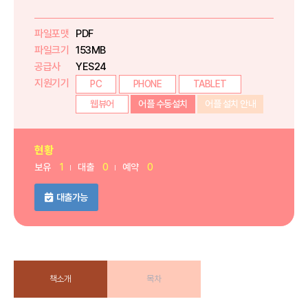
파일포맷
PDF
파일크기
153MB
공급사
YES24
지원기기
PC
PHONE
TABLET
웹뷰어
어플 수동설치
어플 설치 안내
현황
보유
1
대출
0
예약
0
대출가능
책소개
목차