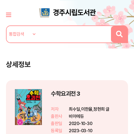
상세정보
수학요괴전 3
저자
최수일,이한율,정현희 글
출판사
비아에듀
출판일
2020-10-30
등록일
2023-03-10