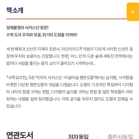
책소개
정체불명의 서커스단 등장!
수학 도사 우치와 보윤, 위기의 도형을 지켜라!
세 번째 8대 신선은 지옥의 조련사, 마단이라고?! 차원이 다르게 사악한 신선의 등
장에 우치와 보윤이는 긴장합니다. 한편, 어느 인적 드문 숲에 세워진 천막에서는
밤마다 사람을 홀리는 음악 소리가 들려오기 시작하는데…
『수학요괴전』 3권 ‘악마의 서커스단 -아슬아슬 평면도형’에서는 삼각형, 사각형을
비롯한 다양한 평면도형의 개념을 다뤘습니다. 도형의 기초적인 특징부터 다각형
의 내각의 합을 구하는 방법, 다각형의 넓이를 구하는 방법 등 많은 학생들이 어려
워하는 내용을 쉽게 정리했습니다. 이제 공식을 외우지 않아도 도형과 친해질 수
있습니다.
연관도서
저자동일
출판사동일