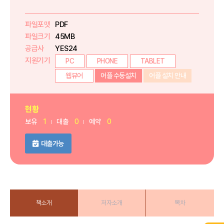
파일포맷
PDF
파일크기
45MB
공급사
YES24
지원기기
PC
PHONE
TABLET
웹뷰어
어플 수동설치
어플 설치 안내
현황
보유
1
대출
0
예약
0
대출가능
책소개
저자소개
목차