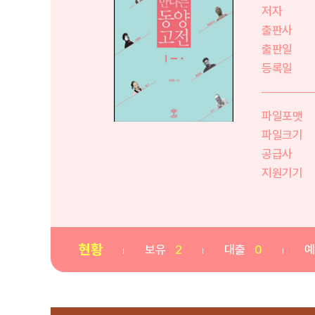
저자
출판사
출판일
등록일
파일포맷
파일크기
공급사
지원기기
현황
보유
2
대출
0