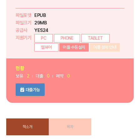
파일포맷
EPUB
파일크기
29MB
공급사
YES24
지원기기
PC
PHONE
TABLET
웹뷰어
어플 수동설치
어플 설치 안내
현황
보유
2
대출
0
예약
0
대출가능
책소개
목차