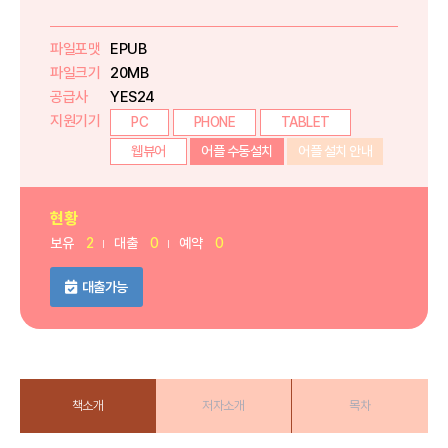
파일포맷
EPUB
파일크기
20MB
공급사
YES24
지원기기
PC
PHONE
TABLET
웹뷰어
어플 수동설치
어플 설치 안내
현황
보유
2
대출
0
예약
0
대출가능
책소개
저자소개
목차