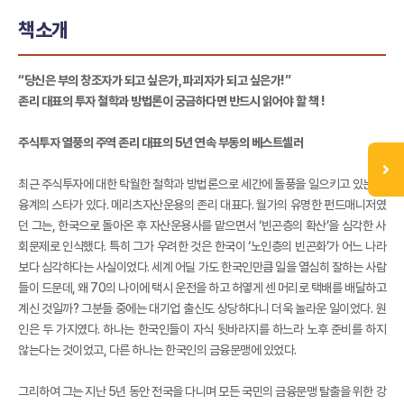
책소개
“당신은 부의 창조자가 되고 싶은가, 파괴자가 되고 싶은가!”
존리 대표의 투자 철학과 방법론이 궁금하다면 반드시 읽어야 할 책 !
주식투자 열풍의 주역 존리 대표의 5년 연속 부동의 베스트셀러
최근 주식투자에 대한 탁월한 철학과 방법론으로 세간에 돌풍을 일으키고 있는 금
융계의 스타가 있다. 메리츠자산운용의 존리 대표다. 월가의 유명한 펀드매니저였
던 그는, 한국으로 돌아온 후 자산운용사를 맡으면서 ‘빈곤층의 확산’을 심각한 사
회문제로 인식했다. 특히 그가 우려한 것은 한국이 ‘노인층의 빈곤화’가 어느 나라
보다 심각하다는 사실이었다. 세계 어딜 가도 한국인만큼 일을 열심히 잘하는 사람
들이 드문데, 왜 70의 나이에 택시 운전을 하고 허옇게 센 머리로 택배를 배달하고
계신 것일까? 그분들 중에는 대기업 출신도 상당하다니 더욱 놀라운 일이었다. 원
인은 두 가지였다. 하나는 한국인들이 자식 뒷바라지를 하느라 노후 준비를 하지
않는다는 것이었고, 다른 하나는 한국인의 금융문맹에 있었다.
그리하여 그는 지난 5년 동안 전국을 다니며 모든 국민의 금융문맹 탈출을 위한 강