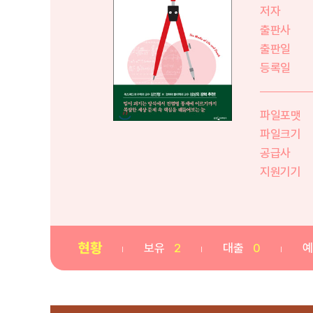
저자
출판사
출판일
등록일
파일포맷
파일크기
공급사
지원기기
현황
보유
2
대출
0