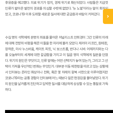
후유증을 예고했다. 의료 위기가 정치, 경제 위기로 확산되었다. 사람들은 지금껏
인류가 밟아온 발전의 경로를 의심할 수밖에 없었다. ‘뉴 노멀’이라는 말이 회자되
었고, 코로나19 이후 도래할 새로운 질서에 대한 궁금증과 바람이 커져갔다.
수십 명의 석학에게 문명의 좌표를 물어온 저널리스트 안희경이 그간 인류의 미래
에 대해 전방위 비평을 해온 이들을 한 자리에 불러 모았다. 제러미 리프킨, 원톄쥔,
장하준, 마사 누스바움, 케이트 피킷, 닉 보스트롬, 반다나 시바. 어제까지와는 다
를 오늘부터의 세계에 대한 갈급함을 가지고 이 일곱 명의 석학에게 질문을 던졌
다. 위기의 원인은 무엇이고, 인류 앞에는 어떤 선택지가 놓여 있는가, 그리고 그 선
택이 가져올 우선적인 변화는 무엇인가. 대부분 이동 제한령을 따르고 있는 상황에
서 인터뷰는 온라인 화상이나 전화, 혹은 몇 차례의 왕복 서한으로 이루어졌지만
코로나19라는 공통 경험이 인터뷰에 어느 때보다 짙은 현장감을 불어넣었다. 위기
의 원인을 날카롭게 진단하고 임박한 질서를 대담하게 상상할 수 있는 통찰로 가득
하다.