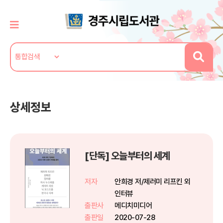
상세정보
[단독] 오늘부터의 세계
저자
안희경 저/제러미 리프킨 외
인터뷰
출판사
메디치미디어
출판일
2020-07-28