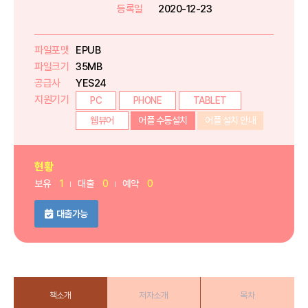
등록일
2020-12-23
파일포맷
EPUB
파일크기
35MB
공급사
YES24
지원기기
PC
PHONE
TABLET
웹뷰어
어플 수동설치
어플 설치 안내
현황
보유
1
대출
0
예약
0
대출가능
책소개
저자소개
목차