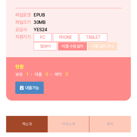
파일포맷
EPUB
파일크기
30MB
공급사
YES24
지원기기
PC
PHONE
TABLET
웹뷰어
어플 수동설치
어플 설치 안내
현황
보유
1
대출
0
예약
0
대출가능
책소개
저자소개
목차