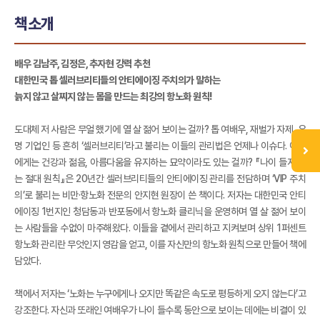
책소개
배우 김남주, 김정은, 추자현 강력 추천
대한민국 톱 셀러브리티들의 안티에이징 주치의가 말하는
늙지 않고 살찌지 않는 몸을 만드는 최강의 항노화 원칙!
도대체 저 사람은 무얼 했기에 열 살 젊어 보이는 걸까? 톱 여배우, 재벌가 자제, 유
명 기업인 등 흔히 ‘셀러브리티’라고 불리는 이들의 관리법은 언제나 이슈다. 이들
에게는 건강과 젊음, 아름다움을 유지하는 묘약이라도 있는 걸까? 『나이 들지 않
는 절대 원칙』은 20년간 셀러브리티들의 안티에이징 관리를 전담하며 ‘VIP 주치
의’로 불리는 비만·항노화 전문의 안지현 원장이 쓴 책이다. 저자는 대한민국 안티
에이징 1번지인 청담동과 반포동에서 항노화 클리닉을 운영하며 열 살 젊어 보이
는 사람들을 수없이 마주해왔다. 이들을 곁에서 관리하고 지켜보며 상위 1퍼센트
항노화 관리란 무엇인지 영감을 얻고, 이를 자신만의 항노화 원칙으로 만들어 책에
담았다.
책에서 저자는 ‘노화는 누구에게나 오지만 똑같은 속도로 평등하게 오지 않는다’고
강조한다. 자신과 또래인 여배우가 나이 들수록 동안으로 보이는 데에는 비결이 있