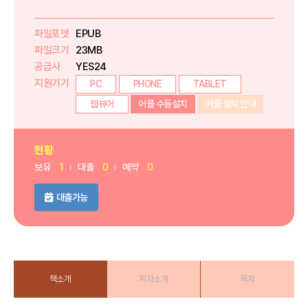
파일포맷
EPUB
파일크기
23MB
공급사
YES24
지원기기
PC
PHONE
TABLET
웹뷰어
어플 수동설치
어플 설치 안내
현황
보유
1
대출
0
예약
0
대출가능
책소개
저자소개
목차