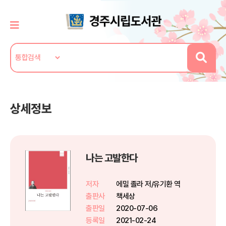
상세정보
나는 고발한다
저자
에밀 졸라 저/유기환 역
출판사
책세상
출판일
2020-07-06
등록일
2021-02-24