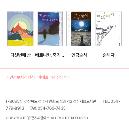
다섯번째 산
베로니카, 죽기로 결심하다
연금술사
순례자
개인정보처리방침
이메일무단수집거부
(780854) 경상북도 경주시 원화로 431-12 경주시립도서관
TEL. 054-
779-8913
FAX. 054-760-7435
흐르는 강물처럼
COPYRIGHT ⓒ 홍지씨앤에스. ALL RIGHTS RESERVED.