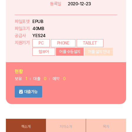
등록일
2020-12-23
파일포맷
EPUB
파일크기
40MB
공급사
YES24
지원기기
PC
PHONE
TABLET
웹뷰어
어플 수동설치
어플 설치 안내
현황
보유
1
대출
0
예약
0
대출가능
책소개
저자소개
목차