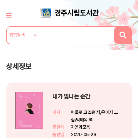
상세정보
내가 빛나는 순간
저자
파울로 코엘료 저/윤예지 그
림/박태옥 역
출판사
자음과모음
출판일
2020-05-26