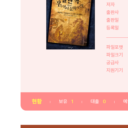
저자
출판사
출판일
등록일
파일포맷
파일크기
공급사
지원기기
현황
보유
1
대출
0
예