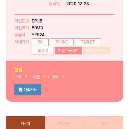
등록일
2020-12-23
파일포맷
EPUB
파일크기
50MB
공급사
YES24
지원기기
PC
PHONE
TABLET
웹뷰어
어플 수동설치
어플 설치 안내
현황
보유
2
대출
0
예약
0
대출가능
책소개
저자소개
목차