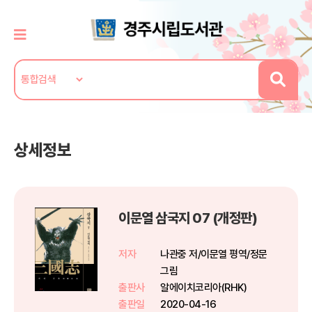
상세정보
이문열 삼국지 07 (개정판)
저자
나관중 저/이문열 평역/정문
그림
출판사
알에이치코리아(RHK)
출판일
2020-04-16