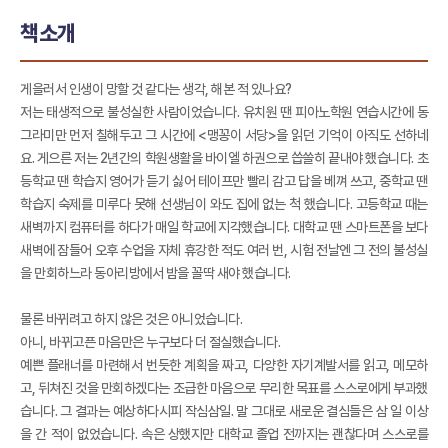
책소개
게을러서 인생이 망할 것 같다는 생각, 해본 적 있나요?
저는 태생적으로 불성실한 사람이었습니다. 유치원 땐 피아노학원 연습시간에 동
그라미만 먼저 칠해두고 그 시간에 <맹꽁이 서당>을 읽던 기억이 아직도 선하네
요. 게으른 저는 2년간의 학원생활을 바이엘 하권으로 씁쓸히 끝내야 했습니다. 초
등학교 땐 학습지 영어가 듣기 싫어 테이프만 빨리 감고 답을 베껴 쓰고, 중학교 땐
학습지 숙제를 미루다 못해 선생님이 와도 집에 없는 척 했습니다. 고등학교 때는
새벽까지 컴퓨터를 하다가 매일 학교에 지각했습니다. 대학교 땐 스마트폰을 보다
새벽에 잠들어 오후 수업을 자체 휴강한 적도 여러 번, 시험 전날엔 그 전의 불성실
을 만회하느라 동아리방에서 밤을 꼴딱 새야 했습니다.
물론 바뀌려고 하지 않은 것은 아니었습니다.
아니, 바뀌고픈 마음만은 누구보다 더 절실했습니다.
예쁜 플래너를 마련해서 번듯한 계획을 짜고, 다양한 자기계발서를 읽고, 메모하
고, 뒤쳐진 것을 만회하겠다는 조급한 마음으로 무리한 목표를 스스로에게 부과했
습니다. 그 결과는 예상하다시피 작심삼일. 말 그대로 새로운 결심들은 삼 일 이상
을 간 적이 없었습니다. 속은 상했지만 대학교 졸업 전까지는 괜찮다며 스스로를