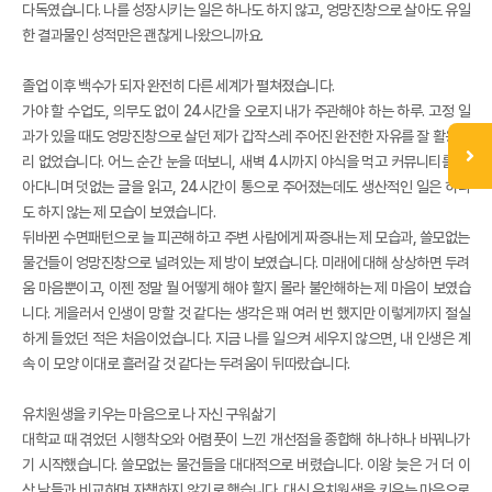
다독였습니다. 나를 성장시키는 일은 하나도 하지 않고, 엉망진창으로 살아도 유일
한 결과물인 성적만은 괜찮게 나왔으니까요.
졸업 이후 백수가 되자 완전히 다른 세계가 펼쳐졌습니다.
가야 할 수업도, 의무도 없이 24시간을 오로지 내가 주관해야 하는 하루. 고정 일
과가 있을 때도 엉망진창으로 살던 제가 갑작스레 주어진 완전한 자유를 잘 활용할
리 없었습니다. 어느 순간 눈을 떠보니, 새벽 4시까지 야식을 먹고 커뮤니티를 돌
아다니며 덧없는 글을 읽고, 24시간이 통으로 주어졌는데도 생산적인 일은 하나
도 하지 않는 제 모습이 보였습니다.
뒤바뀐 수면패턴으로 늘 피곤해하고 주변 사람에게 짜증내는 제 모습과, 쓸모없는
물건들이 엉망진창으로 널려있는 제 방이 보였습니다. 미래에 대해 상상하면 두려
움 마음뿐이고, 이젠 정말 뭘 어떻게 해야 할지 몰라 불안해하는 제 마음이 보였습
니다. 게을러서 인생이 망할 것 같다는 생각은 꽤 여러 번 했지만 이렇게까지 절실
하게 들었던 적은 처음이었습니다. 지금 나를 일으켜 세우지 않으면, 내 인생은 계
속 이 모양 이대로 흘러갈 것 같다는 두려움이 뒤따랐습니다.
유치원생을 키우는 마음으로 나 자신 구워삶기
대학교 때 겪었던 시행착오와 어렴풋이 느낀 개선점을 종합해 하나하나 바꿔나가
기 시작했습니다. 쓸모없는 물건들을 대대적으로 버렸습니다. 이왕 늦은 거 더 이
상 남들과 비교하며 자책하지 않기로 했습니다. 대신 유치원생을 키우는 마음으로