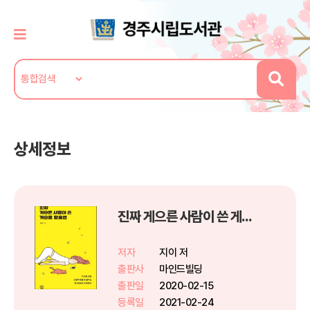
상세정보
진짜 게으른 사람이 쓴 게으름 탈출법
저자
지이 저
출판사
마인드빌딩
출판일
2020-02-15
등록일
2021-02-24