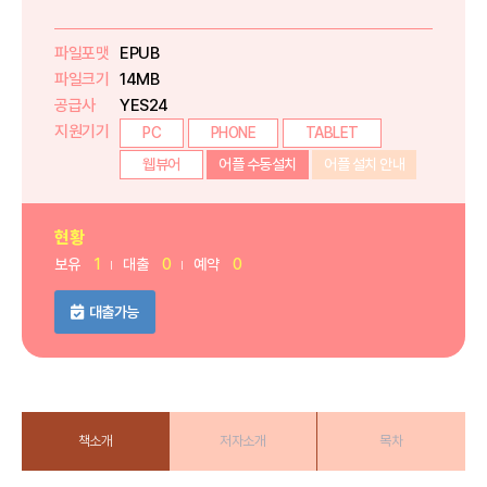
파일포맷
EPUB
파일크기
14MB
공급사
YES24
지원기기
PC
PHONE
TABLET
웹뷰어
어플 수동설치
어플 설치 안내
현황
보유
1
대출
0
예약
0
대출가능
책소개
저자소개
목차