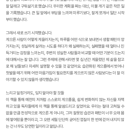
잘 달래고 구워삶기로 했습니다. 무리한 계획을 짜는 대신, 이불 개기 같은 작은 일
을 기록했습니다. 큰 일 앞에서 부담을 느끼며 미루기보다, 잘게 쪼개서 일단 시작
부터 했습니다.
그래서 새로 쓰기 시작했습니다.
게으른 사람이 어떻게 게을러지는지, 하루를 어떤 식으로 보내면서 생활 패턴이 망
가지는지, 성실하게 살려는 시도를 하다가 왜 실패하는지, 실패했을 때 얼마나 진
득거리는 감정을 느끼는지, 주변의 성실한 사람들과 비교할 때 어떤 기분이 드는지
에 대해서는 잘 압니다. 그런 주제에 관해서라면 몇 십 년간 게을렀던 제 삶을 참고
로 해 남들보다 자세히 설명할 수 있을 것 같았어요. 습관화된 게으름에서 벗어나
첫발을 떼기 위해 어떤 마음가짐이 필요한지를 게으르지 않은 사람보다는 더 잘 이
야기할 수 있지 않을까 생각했습니다
느리고 덜컹거려도, 잊지 말아야 할 것들
이 책을 통해 예전의 저처럼 스스로의 게으름을, 쉽게 변화하지 않는 자신을 자책
하고 있을 독자들에게 이 책을 통해 말씀드리고 싶었어요. 우리는 절대 고쳐질 수
없을 만큼 천성적으로 게으른 게 아니라, 그저 잘못된 습관과 패턴이 너무 오래 몸
에 쌓여왔을 뿐이라고, 그 오랜 세월 단단히 굳어진 껍질이 한 번에 걷어 내지지 않
는 건 너무도 당연한 일이라고 말입니다.